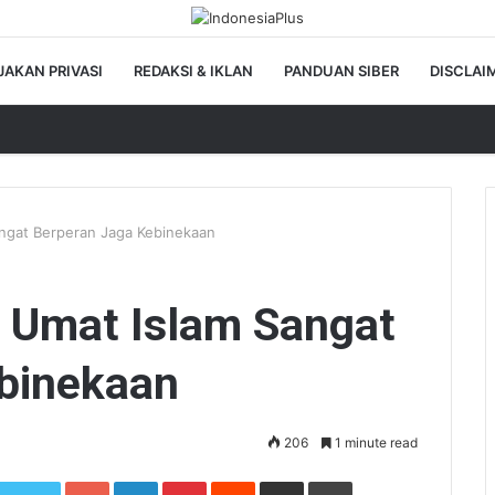
JAKAN PRIVASI
REDAKSI & IKLAN
PANDUAN SIBER
DISCLAI
angat Berperan Jaga Kebinekaan
 Umat Islam Sangat
binekaan
206
1 minute read
Google+
LinkedIn
Pinterest
Reddit
Share via Email
Print