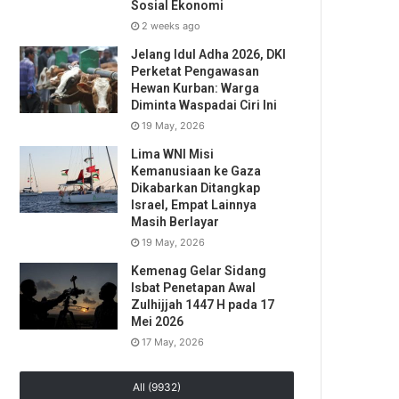
Sosial Ekonomi
2 weeks ago
Jelang Idul Adha 2026, DKI
Perketat Pengawasan
Hewan Kurban: Warga
Diminta Waspadai Ciri Ini
19 May, 2026
Lima WNI Misi
Kemanusiaan ke Gaza
Dikabarkan Ditangkap
Israel, Empat Lainnya
Masih Berlayar
19 May, 2026
Kemenag Gelar Sidang
Isbat Penetapan Awal
Zulhijjah 1447 H pada 17
Mei 2026
17 May, 2026
All (9932)