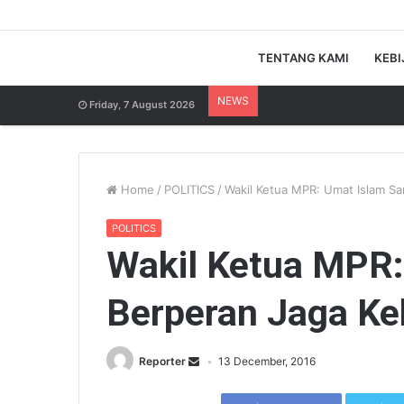
TENTANG KAMI
KEBI
NEWS
Friday, 7 August 2026
Home
/
POLITICS
/
Wakil Ketua MPR: Umat Islam S
POLITICS
Wakil Ketua MPR:
Berperan Jaga Ke
Reporter
13 December, 2016