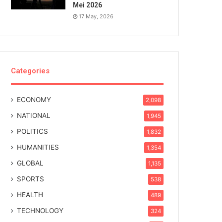
Mei 2026
17 May, 2026
Categories
ECONOMY
2,098
NATIONAL
1,945
POLITICS
1,832
HUMANITIES
1,354
GLOBAL
1,135
SPORTS
538
HEALTH
489
TECHNOLOGY
324