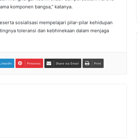
esama komponen bangsa,” katanya.
serta sosialisasi mempelajari pilar-pilar kehidupan
ingnya toleransi dan kebhinekaan dalam menjaga
LinkedIn
Pinterest
Share via Email
Print