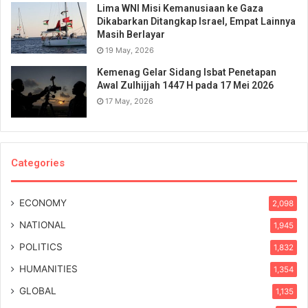
Lima WNI Misi Kemanusiaan ke Gaza
Dikabarkan Ditangkap Israel, Empat Lainnya
Masih Berlayar
19 May, 2026
Kemenag Gelar Sidang Isbat Penetapan
Awal Zulhijjah 1447 H pada 17 Mei 2026
17 May, 2026
Categories
ECONOMY
2,098
NATIONAL
1,945
POLITICS
1,832
HUMANITIES
1,354
GLOBAL
1,135