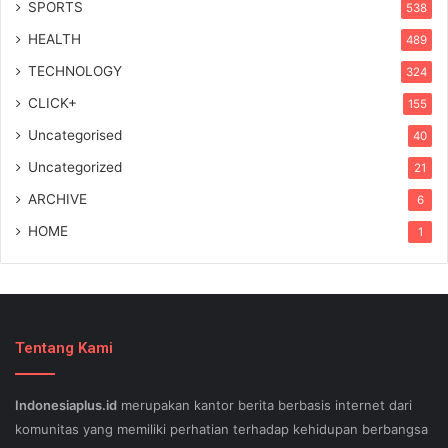
SPORTS
538
HEALTH
489
TECHNOLOGY
324
CLICK+
155
Uncategorised
40
Uncategorized
21
ARCHIVE
6
HOME
1
Tentang Kami
Indonesiaplus.id
merupakan kantor berita berbasis internet dari
komunitas yang memiliki perhatian terhadap kehidupan berbangsa