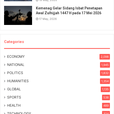
Kemenag Gelar Sidang Isbat Penetapan
Awal Zulhijjah 1447 H pada 17 Mei 2026
17 May, 2026
Categories
ECONOMY
2,098
NATIONAL
1,945
POLITICS
1,832
HUMANITIES
1,354
GLOBAL
1,135
SPORTS
538
HEALTH
489
TECHNOLOGY
324