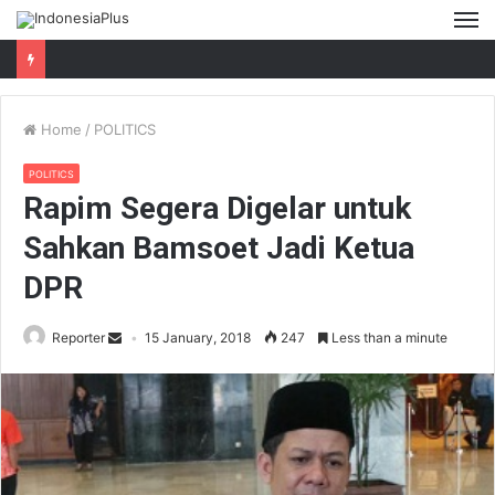
M
Home
/
POLITICS
POLITICS
Rapim Segera Digelar untuk
Sahkan Bamsoet Jadi Ketua
DPR
Reporter
15 January, 2018
247
Less than a minute