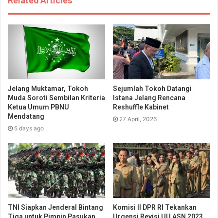
Related Articles
Jelang Muktamar, Tokoh
Sejumlah Tokoh Datangi
Muda Soroti Sembilan Kriteria
Istana Jelang Rencana
Ketua Umum PBNU
Reshuffle Kabinet
Mendatang
27 April, 2026
5 days ago
TNI Siapkan Jenderal Bintang
Komisi II DPR RI Tekankan
Tiga untuk Pimpin Pasukan
Urgensi Revisi UU ASN 2023