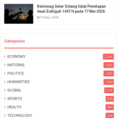
Kemenag Gelar Sidang Isbat Penetapan
Awal Zulhijjah 1447 H pada 17 Mei 2026
17 May, 2026
Categories
ECONOMY
2,098
NATIONAL
1,945
POLITICS
1,832
HUMANITIES
1,354
GLOBAL
1,135
SPORTS
538
HEALTH
489
TECHNOLOGY
324