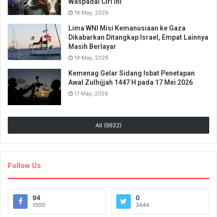
Waspadai Ciri Ini
19 May, 2026
Lima WNI Misi Kemanusiaan ke Gaza
Dikabarkan Ditangkap Israel, Empat Lainnya
Masih Berlayar
19 May, 2026
Kemenag Gelar Sidang Isbat Penetapan
Awal Zulhijjah 1447 H pada 17 Mei 2026
17 May, 2026
All (9932)
Follow Us
94
0
1000
3444