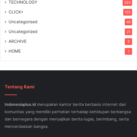
TECHNOLOGY
324
CLICK+
155
Uncategorised
40
Uncategorized
21
ARCHIVE
6
HOME
1
Tentang Kami
Indonesiaplus.id
merupakan kantor berita berbasis internet dari
komunitas yang memiliki perhatian terhadap kehidupan berbangsa
dan bernegara dengan menyajikan berita lugas, berimbang, serta
mencerdaskan bangsa.