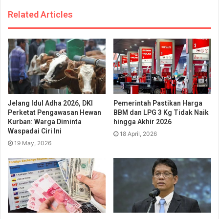
Related Articles
Jelang Idul Adha 2026, DKI
Pemerintah Pastikan Harga
Perketat Pengawasan Hewan
BBM dan LPG 3 Kg Tidak Naik
Kurban: Warga Diminta
hingga Akhir 2026
Waspadai Ciri Ini
18 April, 2026
19 May, 2026