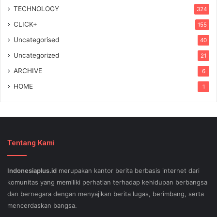
TECHNOLOGY
324
CLICK+
155
Uncategorised
40
Uncategorized
21
ARCHIVE
6
HOME
1
Tentang Kami
Indonesiaplus.id
merupakan kantor berita berbasis internet dari
komunitas yang memiliki perhatian terhadap kehidupan berbangsa
dan bernegara dengan menyajikan berita lugas, berimbang, serta
mencerdaskan bangsa.