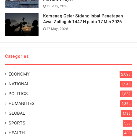
19 May, 2026
Kemenag Gelar Sidang Isbat Penetapan
Awal Zulhijjah 1447 H pada 17 Mei 2026
17 May, 2026
Categories
ECONOMY
2,098
NATIONAL
1,945
POLITICS
1,832
HUMANITIES
1,354
GLOBAL
1,135
SPORTS
538
HEALTH
489