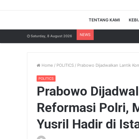
TENTANG KAMI
KEBI
NEWS
Saturday, 8 August 2026
Home
/
POLITICS
/
Prabowo Dijadwalkan Lantik Komi
POLITICS
Prabowo Dijadwal
Reformasi Polri,
Yusril Hadir di Ist