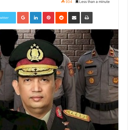
934
Less than a minute
Google+
LinkedIn
Pinterest
Reddit
Share via Email
Print
witter