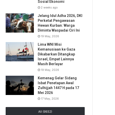
Sosial Ekonomi
2 weeks ago
Jelang Idul Adha 2026, DKI
Perketat Pengawasan
Hewan Kurban: Warga
Diminta Waspadai Ciri Ini
19 May, 2026
Lima WNI Misi
Kemanusiaan ke Gaza
Dikabarkan Ditangkap
Israel, Empat Lainnya
Masih Berlayar
19 May, 2026
Kemenag Gelar Sidang
Isbat Penetapan Awal
Zulhijjah 1447 H pada 17
Mei 2026
17 May, 2026
All (9932)