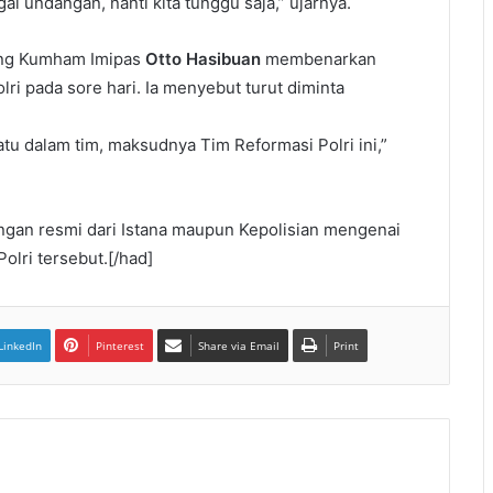
ai undangan, nanti kita tunggu saja,” ujarnya.
dang Kumham Imipas
Otto Hasibuan
membenarkan
ri pada sore hari. Ia menyebut turut diminta
satu dalam tim, maksudnya Tim Reformasi Polri ini,”
angan resmi dari Istana maupun Kepolisian mengenai
lri tersebut.[/had]
LinkedIn
Pinterest
Share via Email
Print