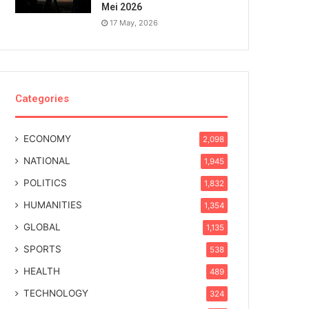
Mei 2026
17 May, 2026
Categories
ECONOMY
2,098
NATIONAL
1,945
POLITICS
1,832
HUMANITIES
1,354
GLOBAL
1,135
SPORTS
538
HEALTH
489
TECHNOLOGY
324