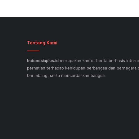
Tentang Kami
Indonesiaplus.id
merupakan kantor berita berbasis interne
perhatian terhadap kehidupan berbangsa dan bernegara d
berimbang, serta mencerdaskan bangsa.
SEO lessons in Austin and its particular outlying regions 
stand out exam gst from the opposition and ensure being
come. This implies a sophisticated using SEO, or possibly
Since the artwork of WEBSITE SEO is always adjusting, it'
internet-site needs aid exam 500-551 and who might be c
important. Midas Web WEB OPTIMIZATION - Midas offers a
incuding an wholehearted money-back guarantee. A page th