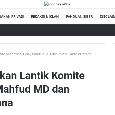
JAKAN PRIVASI
REDAKSI & IKLAN
PANDUAN SIBER
DISCLAI
te Reformasi Polri, Mahfud MD dan Yusril Hadir di Istana
kan Lantik Komite
 Mahfud MD dan
ana