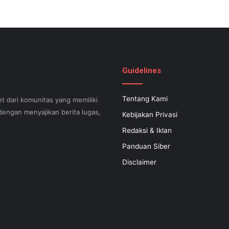
Guidelines
Tentang Kami
t dari komunitas yang memiliki
engan menyajikan berita lugas,
Kebijakan Privasi
Redaksi & Iklan
Panduan Siber
can help your small business
Disclaimer
 successful now for years to
 search engine optimization.
s difficult to know what your
apable of executing what is
 inexpensive SEO regular plan
at is certainly filled with a