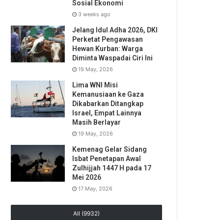
Sosial Ekonomi
3 weeks ago
Jelang Idul Adha 2026, DKI
Perketat Pengawasan
Hewan Kurban: Warga
Diminta Waspadai Ciri Ini
19 May, 2026
Lima WNI Misi
Kemanusiaan ke Gaza
Dikabarkan Ditangkap
Israel, Empat Lainnya
Masih Berlayar
19 May, 2026
Kemenag Gelar Sidang
Isbat Penetapan Awal
Zulhijjah 1447 H pada 17
Mei 2026
17 May, 2026
All (9932)