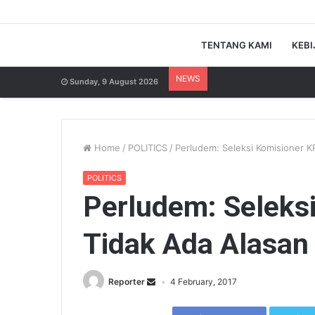
TENTANG KAMI
KEBI
NEWS
Sunday, 9 August 2026
Home
/
POLITICS
/
Perludem: Seleksi Komisioner K
POLITICS
Perludem: Seleks
Tidak Ada Alasan
Reporter
4 February, 2017