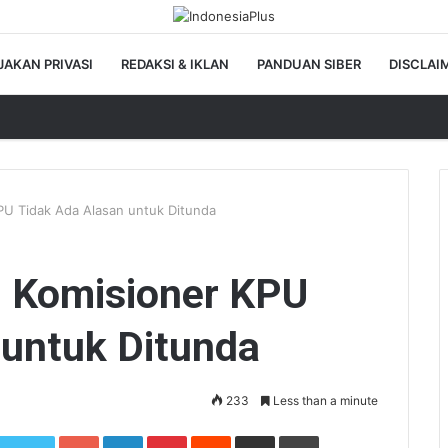
JAKAN PRIVASI
REDAKSI & IKLAN
PANDUAN SIBER
DISCLAI
PU Tidak Ada Alasan untuk Ditunda
i Komisioner KPU
 untuk Ditunda
233
Less than a minute
Google+
LinkedIn
Pinterest
Reddit
Share via Email
Print