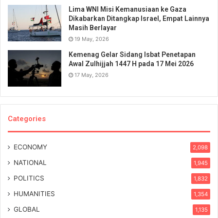
Lima WNI Misi Kemanusiaan ke Gaza
Dikabarkan Ditangkap Israel, Empat Lainnya
Masih Berlayar
19 May, 2026
Kemenag Gelar Sidang Isbat Penetapan
Awal Zulhijjah 1447 H pada 17 Mei 2026
17 May, 2026
Categories
ECONOMY
2,098
NATIONAL
1,945
POLITICS
1,832
HUMANITIES
1,354
GLOBAL
1,135