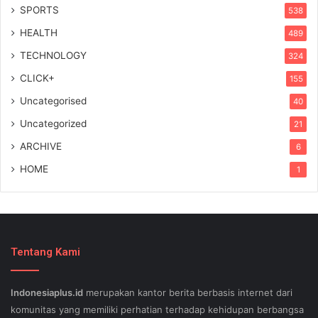
SPORTS
538
HEALTH
489
TECHNOLOGY
324
CLICK+
155
Uncategorised
40
Uncategorized
21
ARCHIVE
6
HOME
1
Tentang Kami
Indonesiaplus.id
merupakan kantor berita berbasis internet dari
komunitas yang memiliki perhatian terhadap kehidupan berbangsa