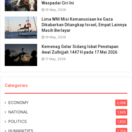
Waspadai Ciri Ini
19 May, 2026
Lima WNI Misi Kemanusiaan ke Gaza
Dikabarkan Ditangkap Israel, Empat Lainnya
Masih Berlayar
19 May, 2026
Kemenag Gelar Sidang Isbat Penetapan
Awal Zulhijjah 1447 H pada 17 Mei 2026
17 May, 2026
Categories
ECONOMY
2,098
NATIONAL
1,945
POLITICS
1,832
HUMANITIES
1,354