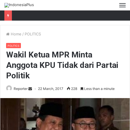
M
Home
/
POLITICS
POLITICS
Wakil Ketua MPR Minta
Anggota KPU Tidak dari Partai
Politik
Reporter
22 March, 2017
228
Less than a minute