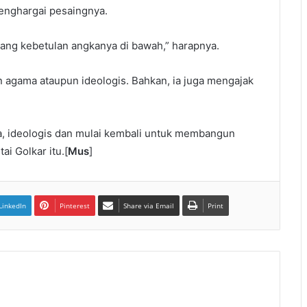
enghargai pesaingnya.
ang kebetulan angkanya di bawah,” harapnya.
alan agama ataupun ideologis. Bahkan, ia juga mengajak
ama, ideologis dan mulai kembali untuk membangun
i Golkar itu.[
Mus
]
LinkedIn
Pinterest
Share via Email
Print