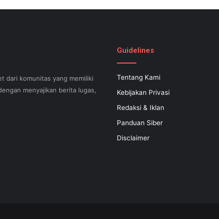
Guidelines
Tentang Kami
t dari komunitas yang memiliki
engan menyajikan berita lugas,
Kebijakan Privasi
Redaksi & Iklan
Panduan Siber
can help your small business
Disclaimer
 successful now for years to
 search engine optimization.
s difficult to know what your
apable of executing what is
 inexpensive SEO regular plan
at is certainly filled with a
nized is actually a link