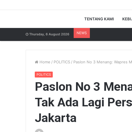
TENTANG KAMI
KEBI
NEWS
Thursday, 6 August 2026
Home
/
POLITICS
/
Paslon No 3 Menang: Wapres Mi
POLITICS
Paslon No 3 Mena
Tak Ada Lagi Per
Jakarta