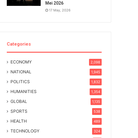
Mei 2026
17 May, 2026
Categories
ECONOMY
2,098
NATIONAL
1,945
POLITICS
1,832
HUMANITIES
1,354
GLOBAL
1,135
SPORTS
538
HEALTH
489
TECHNOLOGY
324