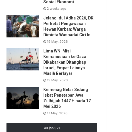
Sosial Ekonomi
2 weeks ago
Jelang Idul Adha 2026, DKI
Perketat Pengawasan
Hewan Kurban: Warga
Diminta Waspadai Ciri Ini
19 May, 2026
Lima WNI Misi
Kemanusiaan ke Gaza
Dikabarkan Ditangkap
Israel, Empat Lainnya
Masih Berlayar
19 May, 2026
Kemenag Gelar Sidang
Isbat Penetapan Awal
Zulhijjah 1447 H pada 17
Mei 2026
17 May, 2026
All (9932)