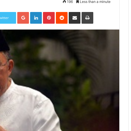
196
Less than a minute
Google+
LinkedIn
Pinterest
Reddit
Share via Email
Print
witter