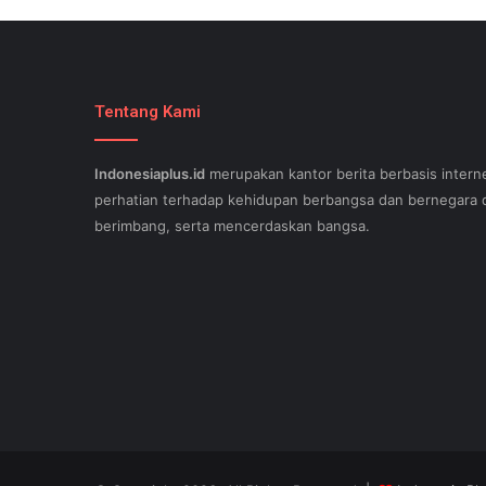
Tentang Kami
Indonesiaplus.id
merupakan kantor berita berbasis interne
perhatian terhadap kehidupan berbangsa dan bernegara d
berimbang, serta mencerdaskan bangsa.
SEO lessons in Austin and its particular outlying regions 
stand out exam gst from the opposition and ensure being
come. This implies a sophisticated using SEO, or possibly
Since the artwork of WEBSITE SEO is always adjusting, it'
internet-site needs aid exam 500-551 and who might be c
important. Midas Web WEB OPTIMIZATION - Midas offers a
incuding an wholehearted money-back guarantee. A page th
crowd of unrelated inbound links that do not get well-orga