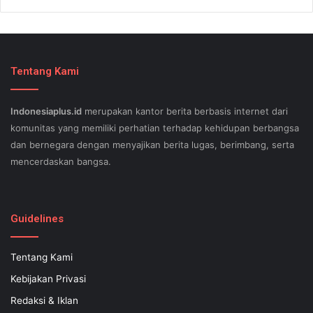
Tentang Kami
Indonesiaplus.id
merupakan kantor berita berbasis internet dari
komunitas yang memiliki perhatian terhadap kehidupan berbangsa
dan bernegara dengan menyajikan berita lugas, berimbang, serta
mencerdaskan bangsa.
SEO lessons in Austin and its particular outlying regions can help
your small business stand out exam gst from the opposition and
Guidelines
ensure being successful now for years to come. This implies a
sophisticated using SEO, or possibly search engine optimization.
Tentang Kami
Since the artwork of WEBSITE SEO is always adjusting, it's difficult
Kebijakan Privasi
to know what your internet-site needs aid exam 500-551 and who
might be capable of executing what is important. Midas Web WEB
Redaksi & Iklan