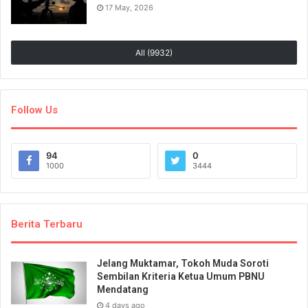
17 May, 2026
All (9932)
Follow Us
94
0
1000
3444
Berita Terbaru
Jelang Muktamar, Tokoh Muda Soroti
Sembilan Kriteria Ketua Umum PBNU
Mendatang
4 days ago