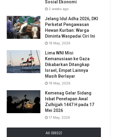
Sosial Ekonomi
2 weeks ago
Jelang Idul Adha 2026, DKI
Perketat Pengawasan
Hewan Kurban: Warga
Diminta Waspadai Ciri Ini
19 May, 2026
Lima WNI Misi
Kemanusiaan ke Gaza
Dikabarkan Ditangkap
Israel, Empat Lainnya
Masih Berlayar
19 May, 2026
Kemenag Gelar Sidang
Isbat Penetapan Awal
Zulhijjah 1447 H pada 17
Mei 2026
17 May, 2026
All (9932)