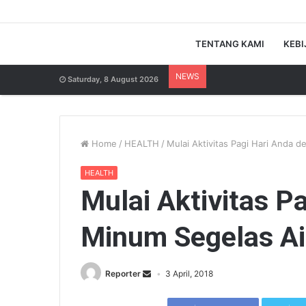
TENTANG KAMI
KEBI
NEWS
Saturday, 8 August 2026
Home
/
HEALTH
/
Mulai Aktivitas Pagi Hari Anda 
HEALTH
Mulai Aktivitas P
Minum Segelas Ai
Reporter
3 April, 2018