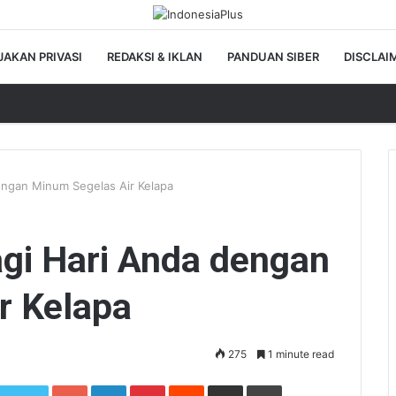
JAKAN PRIVASI
REDAKSI & IKLAN
PANDUAN SIBER
DISCLAI
dengan Minum Segelas Air Kelapa
agi Hari Anda dengan
r Kelapa
275
1 minute read
Google+
LinkedIn
Pinterest
Reddit
Share via Email
Print