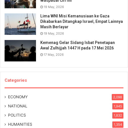
Waspadai Ciri Ini
19 May, 2026
Lima WNI Misi Kemanusiaan ke Gaza
Dikabarkan Ditangkap Israel, Empat Lainnya
Masih Berlayar
19 May, 2026
Kemenag Gelar Sidang Isbat Penetapan
Awal Zulhijjah 1447 H pada 17 Mei 2026
17 May, 2026
Categories
ECONOMY
2,098
NATIONAL
1,945
POLITICS
1,832
HUMANITIES
1,354