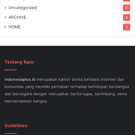
Uncategorized
21
ARCHIVE
6
HOME
1
Tentang Kami
Indonesiaplus.id
merupakan kantor berita berbasis internet dari
komunitas yang memiliki perhatian terhadap kehidupan berbangsa
dan bernegara dengan menyajikan berita lugas, berimbang, serta
mencerdaskan bangsa.
SEO lessons in Austin and its particular outlying regions can help
your small business stand out exam gst from the opposition and
Guidelines
ensure being successful now for years to come. This implies a