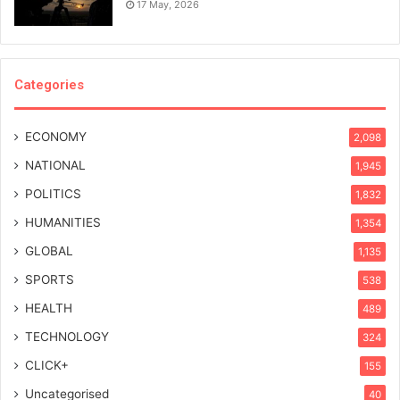
17 May, 2026
Categories
ECONOMY
2,098
NATIONAL
1,945
POLITICS
1,832
HUMANITIES
1,354
GLOBAL
1,135
SPORTS
538
HEALTH
489
TECHNOLOGY
324
CLICK+
155
Uncategorised
40