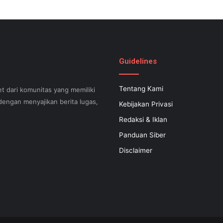
Guidelines
Tentang Kami
t dari komunitas yang memiliki
engan menyajikan berita lugas,
Kebijakan Privasi
Redaksi & Iklan
Panduan Siber
can help your small business
Disclaimer
 successful now for years to
 search engine optimization.
s difficult to know what your
apable of executing what is
 inexpensive SEO regular plan
at is certainly filled with a