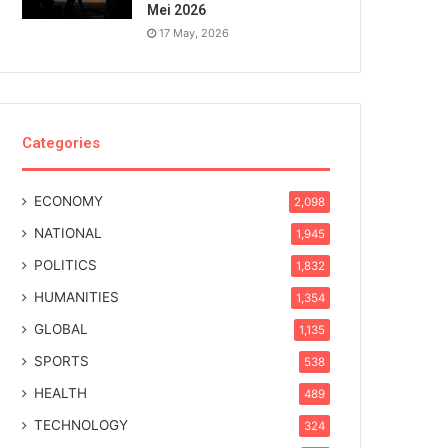
Mei 2026
17 May, 2026
Categories
ECONOMY
2,098
NATIONAL
1,945
POLITICS
1,832
HUMANITIES
1,354
GLOBAL
1,135
SPORTS
538
HEALTH
489
TECHNOLOGY
324