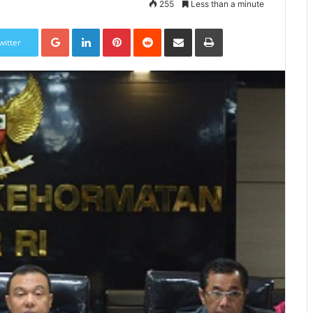
255
Less than a minute
Google+
LinkedIn
Pinterest
Reddit
Share via Email
Print
witter