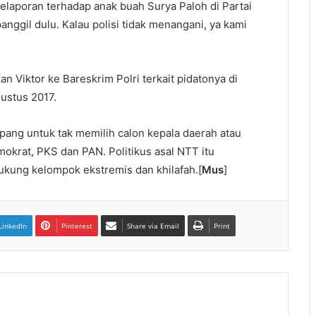
laporan terhadap anak buah Surya Paloh di Partai
anggil dulu. Kalau polisi tidak menangani, ya kami
n Viktor ke Bareskrim Polri terkait pidatonya di
ustus 2017.
pang untuk tak memilih calon kepala daerah atau
emokrat, PKS dan PAN. Politikus asal NTT itu
ukung kelompok ekstremis dan khilafah.[
Mus
]
LinkedIn
Pinterest
Share via Email
Print