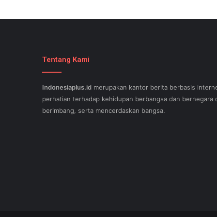
Tentang Kami
Indonesiaplus.id
merupakan kantor berita berbasis interne
perhatian terhadap kehidupan berbangsa dan bernegara d
berimbang, serta mencerdaskan bangsa.
SEO lessons in Austin and its particular outlying regions 
stand out exam gst from the opposition and ensure being
come. This implies a sophisticated using SEO, or possibly
Since the artwork of WEBSITE SEO is always adjusting, it'
internet-site needs aid exam 500-551 and who might be c
important. Midas Web WEB OPTIMIZATION - Midas offers a
incuding an wholehearted money-back guarantee. A page th