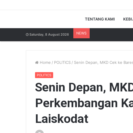
TENTANG KAMI
KEBI
NEWS
Saturday, 8 August 2026
Home
/
POLITICS
/
Senin Depan, MKD Cek ke Bares
POLITICS
Senin Depan, MKD
Perkembangan Ka
Laiskodat