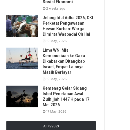
Sosial Ekonomi
2 weeks ago
Jelang Idul Adha 2026, DKI
Perketat Pengawasan
Hewan Kurban: Warga
Diminta Waspadai Ciri Ini
19 May, 2026
Lima WNI Misi
Kemanusiaan ke Gaza
Dikabarkan Ditangkap
Israel, Empat Lainnya
Masih Berlayar
19 May, 2026
Kemenag Gelar Sidang
Isbat Penetapan Awal
Zulhijjah 1447 H pada 17
Mei 2026
17 May, 2026
All (9932)