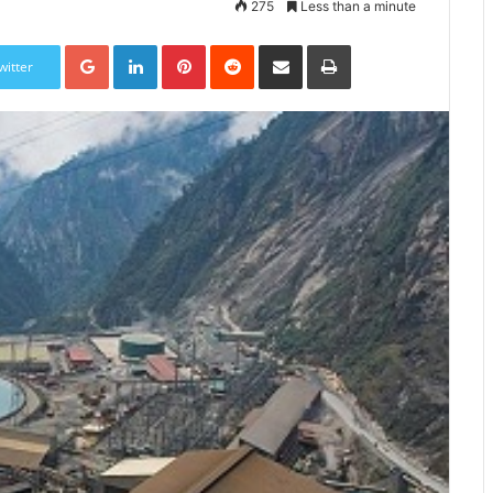
275
Less than a minute
Google+
LinkedIn
Pinterest
Reddit
Share via Email
Print
witter