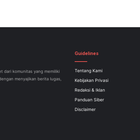
Guidelines
Tentang Kami
t dari komunitas yang memiliki
engan menyajikan berita lugas,
Kebijakan Privasi
Redaksi & Iklan
Panduan Siber
can help your small business
Disclaimer
 successful now for years to
 search engine optimization.
s difficult to know what your
apable of executing what is