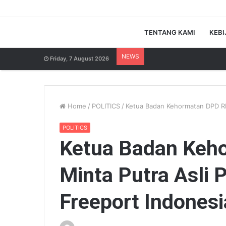
TENTANG KAMI
KEBI
NEWS
Friday, 7 August 2026
Home
/
POLITICS
/
Ketua Badan Kehormatan DPD RI 
POLITICS
Ketua Badan Keh
Minta Putra Asli
Freeport Indonesi