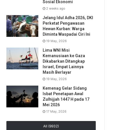
Sosial Ekonomi
2 weeks ago
Jelang Idul Adha 2026, DKI
Perketat Pengawasan
Hewan Kurban: Warga
Diminta Waspadai Ciri Ini
19 May, 2026
Lima WNI Misi
Kemanusiaan ke Gaza
Dikabarkan Ditangkap
Israel, Empat Lainnya
Masih Berlayar
19 May, 2026
Kemenag Gelar Sidang
Isbat Penetapan Awal
Zulhijjah 1447 H pada 17
Mei 2026
17 May, 2026
All (9932)