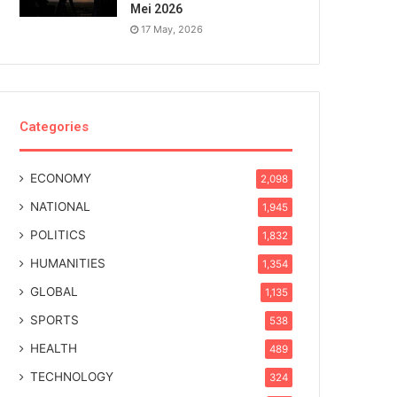
Mei 2026
17 May, 2026
Categories
ECONOMY
2,098
NATIONAL
1,945
POLITICS
1,832
HUMANITIES
1,354
GLOBAL
1,135
SPORTS
538
HEALTH
489
TECHNOLOGY
324