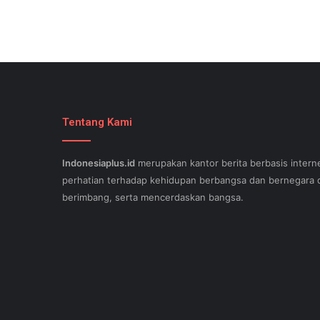
Tentang Kami
Indonesiaplus.id
merupakan kantor berita berbasis interne
perhatian terhadap kehidupan berbangsa dan bernegara d
berimbang, serta mencerdaskan bangsa.
SEO lessons in Austin and its particular outlying regions 
stand out exam gst from the opposition and ensure being
come. This implies a sophisticated using SEO, or possibly
Since the artwork of WEBSITE SEO is always adjusting, it'
internet-site needs aid exam 500-551 and who might be c