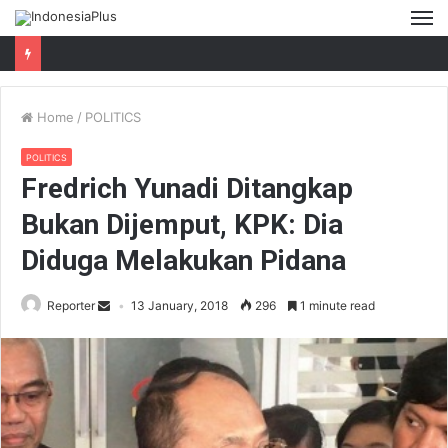
M
Home
/
POLITICS
POLITICS
Fredrich Yunadi Ditangkap
Bukan Dijemput, KPK: Dia
Diduga Melakukan Pidana
Reporter
13 January, 2018
296
1 minute read