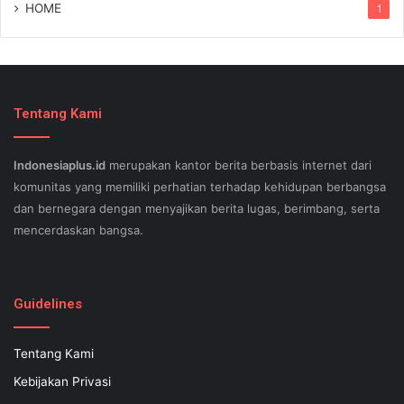
HOME
1
Tentang Kami
Indonesiaplus.id
merupakan kantor berita berbasis internet dari
komunitas yang memiliki perhatian terhadap kehidupan berbangsa
dan bernegara dengan menyajikan berita lugas, berimbang, serta
mencerdaskan bangsa.
SEO lessons in Austin and its particular outlying regions can help
your small business stand out exam gst from the opposition and
Guidelines
ensure being successful now for years to come. This implies a
sophisticated using SEO, or possibly search engine optimization.
Tentang Kami
Since the artwork of WEBSITE SEO is always adjusting, it's difficult
Kebijakan Privasi
to know what your internet-site needs aid exam 500-551 and who