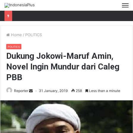
M
Home
/
POLITICS
POLITICS
Dukung Jokowi-Maruf Amin,
Novel Ingin Mundur dari Caleg
PBB
Reporter
31 January, 2019
258
Less than a minute