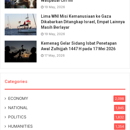
Waspadai Ciri Ini
19 May, 2026
Lima WNI Misi Kemanusiaan ke Gaza
Dikabarkan Ditangkap Israel, Empat Lainnya
Masih Berlayar
19 May, 2026
Kemenag Gelar Sidang Isbat Penetapan
Awal Zulhijjah 1447 H pada 17 Mei 2026
17 May, 2026
Categories
ECONOMY
2,098
NATIONAL
1,945
POLITICS
1,832
HUMANITIES
1,354