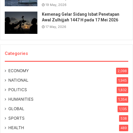
19 May, 2026
Kemenag Gelar Sidang Isbat Penetapan
Awal Zulhijjah 1447 H pada 17 Mei 2026
17 May, 2026
Categories
ECONOMY
2,098
NATIONAL
1,945
POLITICS
1,832
HUMANITIES
1,354
GLOBAL
1,135
SPORTS
538
HEALTH
489