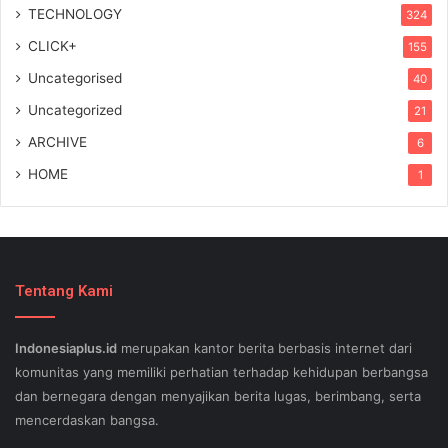
TECHNOLOGY
324
CLICK+
155
Uncategorised
40
Uncategorized
21
ARCHIVE
6
HOME
1
Tentang Kami
Indonesiaplus.id
merupakan kantor berita berbasis internet dari
komunitas yang memiliki perhatian terhadap kehidupan berbangsa
dan bernegara dengan menyajikan berita lugas, berimbang, serta
mencerdaskan bangsa.