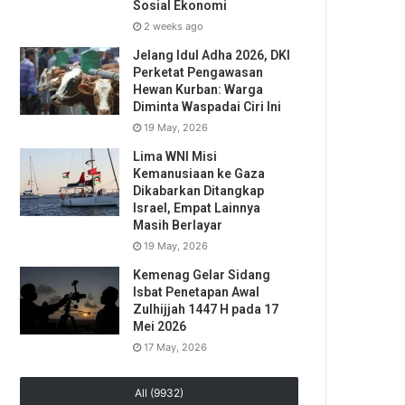
Sosial Ekonomi
2 weeks ago
Jelang Idul Adha 2026, DKI
Perketat Pengawasan
Hewan Kurban: Warga
Diminta Waspadai Ciri Ini
19 May, 2026
Lima WNI Misi
Kemanusiaan ke Gaza
Dikabarkan Ditangkap
Israel, Empat Lainnya
Masih Berlayar
19 May, 2026
Kemenag Gelar Sidang
Isbat Penetapan Awal
Zulhijjah 1447 H pada 17
Mei 2026
17 May, 2026
All (9932)