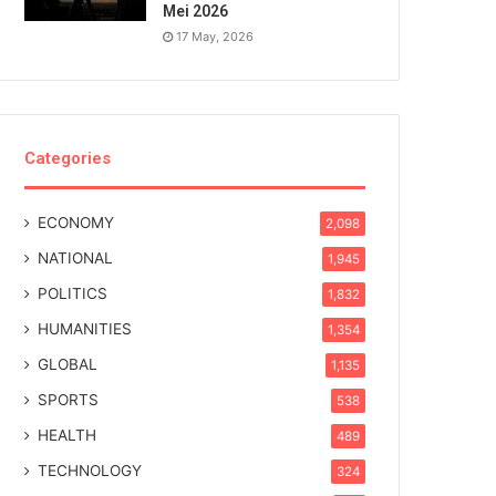
Mei 2026
17 May, 2026
Categories
ECONOMY
2,098
NATIONAL
1,945
POLITICS
1,832
HUMANITIES
1,354
GLOBAL
1,135
SPORTS
538
HEALTH
489
TECHNOLOGY
324