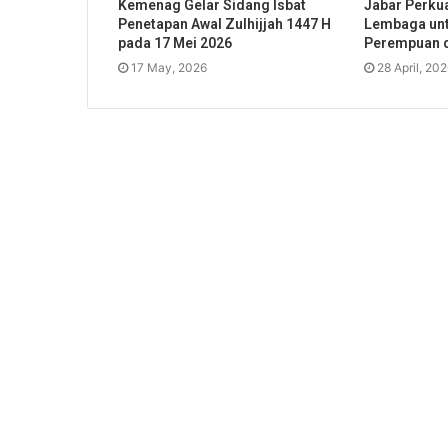
Kemenag Gelar Sidang Isbat
Jabar Perkua
Penetapan Awal Zulhijjah 1447 H
Lembaga unt
pada 17 Mei 2026
Perempuan 
17 May, 2026
28 April, 20