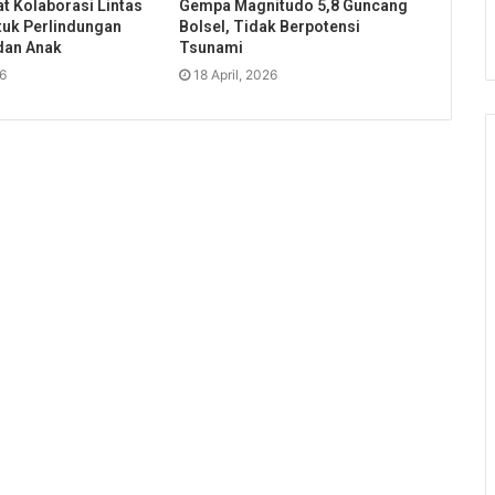
t Kolaborasi Lintas
Gempa Magnitudo 5,8 Guncang
uk Perlindungan
Bolsel, Tidak Berpotensi
dan Anak
Tsunami
26
18 April, 2026