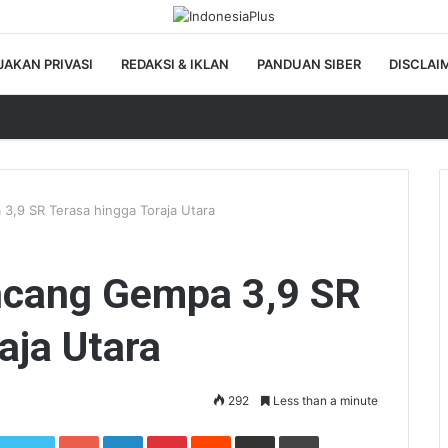
JAKAN PRIVASI
REDAKSI & IKLAN
PANDUAN SIBER
DISCLAI
,9 SR Terasa hingga Toraja Utara
ncang Gempa 3,9 SR
aja Utara
292
Less than a minute
Google+
LinkedIn
Pinterest
Reddit
Share via Email
Print