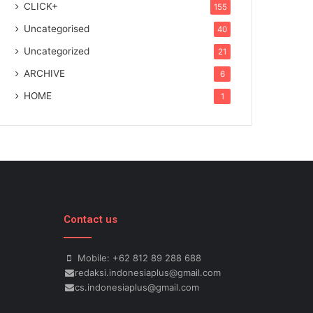
CLICK+
155
Uncategorised
40
Uncategorized
21
ARCHIVE
6
HOME
1
Contact us
Mobile: +62 812 89 288 688
redaksi.indonesiaplus@gmail.com
cs.indonesiaplus@gmail.com