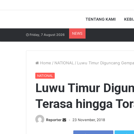
TENTANG KAMI
KEBI
NEWS
Friday, 7 August 2026
Home
/
NATIONAL
/
Luwu Timur Diguncang Gempa 3
NATIONAL
Luwu Timur Digu
Terasa hingga Tor
Reporter
23 November, 2018