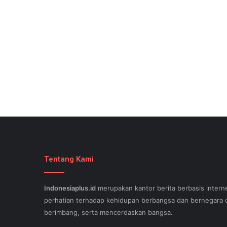
Tentang Kami
Indonesiaplus.id
merupakan kantor berita berbasis interne
perhatian terhadap kehidupan berbangsa dan bernegara d
berimbang, serta mencerdaskan bangsa.