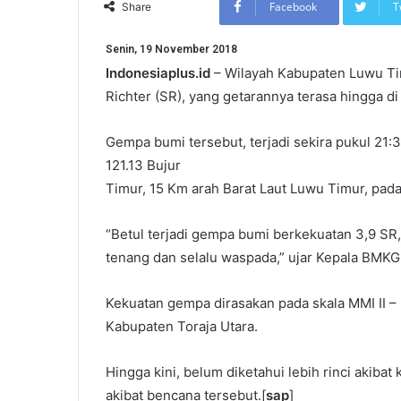
Facebook
T
Share
Senin, 19 November 2018
Indonesiaplus.id
– Wilayah Kabupaten Luwu Ti
Richter (SR), yang getarannya terasa hingga di
Gempa bumi tersebut, terjadi sekira pukul 21:3
121.13 Bujur
Timur, 15 Km arah Barat Laut Luwu Timur, pad
“Betul terjadi gempa bumi berkekuatan 3,9 SR,
tenang dan selalu waspada,” ujar Kepala BMKG
Kekuatan gempa dirasakan pada skala MMI II – I
Kabupaten Toraja Utara.
Hingga kini, belum diketahui lebih rinci akiba
akibat bencana tersebut.[
sap
]