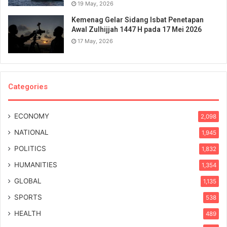
19 May, 2026
Kemenag Gelar Sidang Isbat Penetapan
Awal Zulhijjah 1447 H pada 17 Mei 2026
17 May, 2026
Categories
ECONOMY
2,098
NATIONAL
1,945
POLITICS
1,832
HUMANITIES
1,354
GLOBAL
1,135
SPORTS
538
HEALTH
489