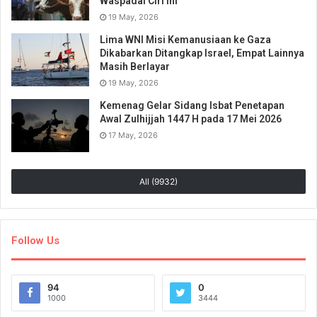
Waspadai Ciri Ini
19 May, 2026
Lima WNI Misi Kemanusiaan ke Gaza
Dikabarkan Ditangkap Israel, Empat Lainnya
Masih Berlayar
19 May, 2026
Kemenag Gelar Sidang Isbat Penetapan
Awal Zulhijjah 1447 H pada 17 Mei 2026
17 May, 2026
All (9932)
Follow Us
94
0
1000
3444