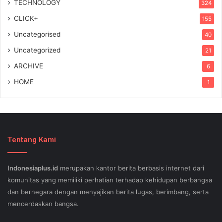
TECHNOLOGY
324
CLICK+
155
Uncategorised
40
Uncategorized
21
ARCHIVE
6
HOME
1
Tentang Kami
Indonesiaplus.id
merupakan kantor berita berbasis internet dari
komunitas yang memiliki perhatian terhadap kehidupan berbangsa
dan bernegara dengan menyajikan berita lugas, berimbang, serta
mencerdaskan bangsa.