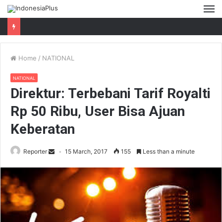
M
Home
/
NATIONAL
NATIONAL
Direktur: Terbebani Tarif Royalti
Rp 50 Ribu, User Bisa Ajuan
Keberatan
Reporter
15 March, 2017
155
Less than a minute