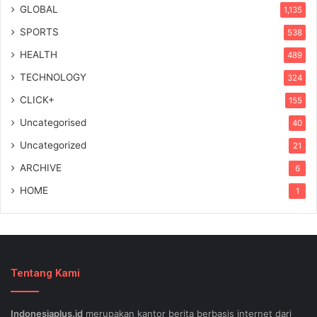
GLOBAL
1,135
SPORTS
538
HEALTH
489
TECHNOLOGY
324
CLICK+
155
Uncategorised
40
Uncategorized
21
ARCHIVE
6
HOME
1
Tentang Kami
Indonesiaplus.id
merupakan kantor berita berbasis internet dari