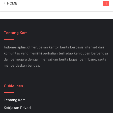
HOME
1
Tentang Kami
Indonesiaplus.id
merupakan kantor berita berbasis internet dari
komunitas yang memiliki perhatian terhadap kehidupan berbangsa
dan bernegara dengan menyajikan berita lugas, berimbang, serta
mencerdaskan bangsa.
SEO lessons in Austin and its particular outlying regions can help
your small business stand out exam gst from the opposition and
Guidelines
ensure being successful now for years to come. This implies a
sophisticated using SEO, or possibly search engine optimization.
Tentang Kami
Since the artwork of WEBSITE SEO is always adjusting, it's difficult
Kebijakan Privasi
to know what your internet-site needs aid exam 500-551 and who