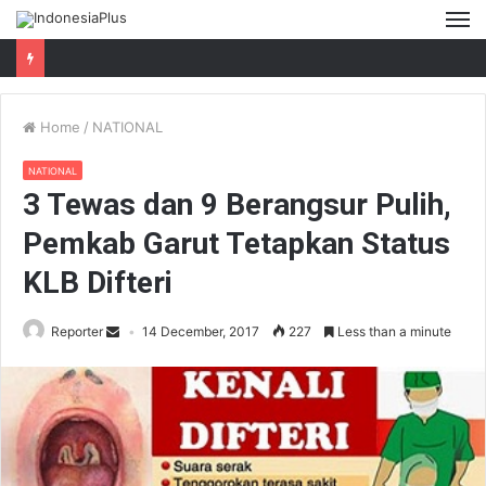
M
Home
/
NATIONAL
NATIONAL
3 Tewas dan 9 Berangsur Pulih,
Pemkab Garut Tetapkan Status
KLB Difteri
Reporter
14 December, 2017
227
Less than a minute