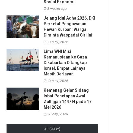
Sosial Ekonomi
2 weeks ago
Jelang Idul Adha 2026, DKI
Perketat Pengawasan
Hewan Kurban: Warga
Diminta Waspadai Ciri Ini
19 May, 2026
Lima WNI Misi
Kemanusiaan ke Gaza
Dikabarkan Ditangkap
Israel, Empat Lainnya
Masih Berlayar
19 May, 2026
Kemenag Gelar Sidang
Isbat Penetapan Awal
Zulhijjah 1447 H pada 17
Mei 2026
17 May, 2026
All (9932)