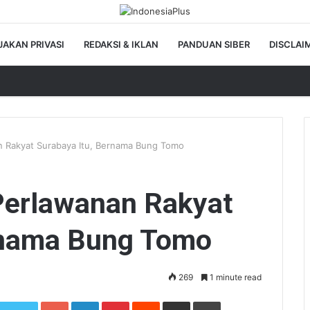
JAKAN PRIVASI
REDAKSI & IKLAN
PANDUAN SIBER
DISCLAI
 Rakyat Surabaya Itu, Bernama Bung Tomo
Perlawanan Rakyat
rnama Bung Tomo
269
1 minute read
Google+
LinkedIn
Pinterest
Reddit
Share via Email
Print