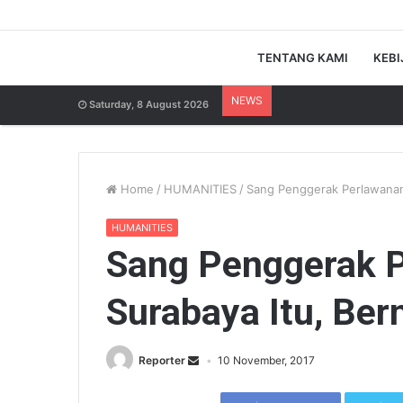
TENTANG KAMI
KEBI
NEWS
Saturday, 8 August 2026
Home
/
HUMANITIES
/
Sang Penggerak Perlawanan
HUMANITIES
Sang Penggerak 
Surabaya Itu, Be
Reporter
10 November, 2017