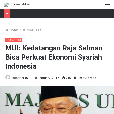
M
Home
/
HUMANITIES
HUMANITIES
MUI: Kedatangan Raja Salman
Bisa Perkuat Ekonomi Syariah
Indonesia
Reporter
28 February, 2017
216
1 minute read