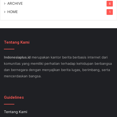
ARCHIVE
6
HOME
1
Tentang Kami
Indonesiaplus.id
merupakan kantor berita berbasis internet dari
komunitas yang memiliki perhatian terhadap kehidupan berbangsa
dan bernegara dengan menyajikan berita lugas, berimbang, serta
mencerdaskan bangsa.
SEO lessons in Austin and its particular outlying regions can help
your small business stand out exam gst from the opposition and
Guidelines
ensure being successful now for years to come. This implies a
sophisticated using SEO, or possibly search engine optimization.
Tentang Kami
Since the artwork of WEBSITE SEO is always adjusting, it's difficult