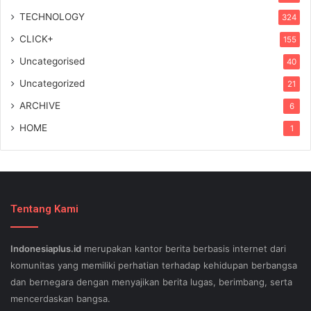
TECHNOLOGY
324
CLICK+
155
Uncategorised
40
Uncategorized
21
ARCHIVE
6
HOME
1
Tentang Kami
Indonesiaplus.id
merupakan kantor berita berbasis internet dari
komunitas yang memiliki perhatian terhadap kehidupan berbangsa
dan bernegara dengan menyajikan berita lugas, berimbang, serta
mencerdaskan bangsa.