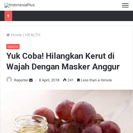
M
Home
/
HEALTH
HEALTH
Yuk Coba! Hilangkan Kerut di
Wajah Dengan Masker Anggur
Reporter
8 April, 2018
241
Less than a minute