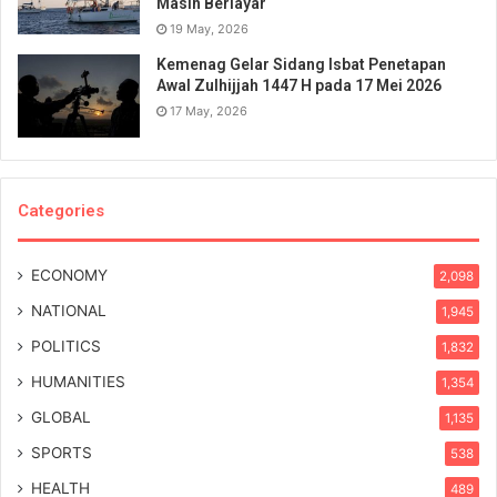
Masih Berlayar
19 May, 2026
Kemenag Gelar Sidang Isbat Penetapan
Awal Zulhijjah 1447 H pada 17 Mei 2026
17 May, 2026
Categories
ECONOMY
2,098
NATIONAL
1,945
POLITICS
1,832
HUMANITIES
1,354
GLOBAL
1,135
SPORTS
538
HEALTH
489