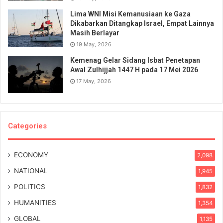
Lima WNI Misi Kemanusiaan ke Gaza
Dikabarkan Ditangkap Israel, Empat Lainnya
Masih Berlayar
19 May, 2026
Kemenag Gelar Sidang Isbat Penetapan
Awal Zulhijjah 1447 H pada 17 Mei 2026
17 May, 2026
Categories
ECONOMY
2,098
NATIONAL
1,945
POLITICS
1,832
HUMANITIES
1,354
GLOBAL
1,135