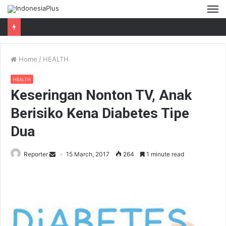
M
Home
/
HEALTH
HEALTH
Keseringan Nonton TV, Anak
Berisiko Kena Diabetes Tipe
Dua
Reporter
15 March, 2017
264
1 minute read