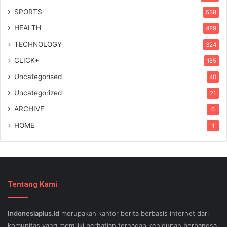
SPORTS
538
HEALTH
489
TECHNOLOGY
324
CLICK+
155
Uncategorised
40
Uncategorized
21
ARCHIVE
6
HOME
1
Tentang Kami
Indonesiaplus.id
merupakan kantor berita berbasis internet dari
komunitas yang memiliki perhatian terhadap kehidupan berbangsa