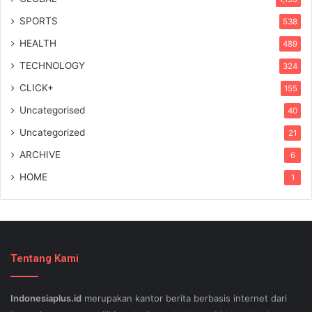
SPORTS
538
HEALTH
489
TECHNOLOGY
324
CLICK+
155
Uncategorised
40
Uncategorized
21
ARCHIVE
6
HOME
1
Tentang Kami
Indonesiaplus.id
merupakan kantor berita berbasis internet dari