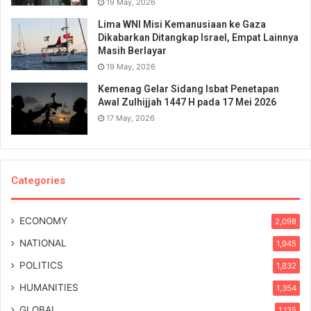
19 May, 2026
Lima WNI Misi Kemanusiaan ke Gaza
Dikabarkan Ditangkap Israel, Empat Lainnya
Masih Berlayar
19 May, 2026
Kemenag Gelar Sidang Isbat Penetapan
Awal Zulhijjah 1447 H pada 17 Mei 2026
17 May, 2026
Categories
ECONOMY
2,098
NATIONAL
1,945
POLITICS
1,832
HUMANITIES
1,354
GLOBAL
1,135