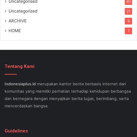
Uncategorised
40
Uncategorized
21
ARCHIVE
6
HOME
1
Tentang Kami
Indonesiaplus.id
merupakan kantor berita berbasis internet dari
komunitas yang memiliki perhatian terhadap kehidupan berbangsa
dan bernegara dengan menyajikan berita lugas, berimbang, serta
mencerdaskan bangsa.
SEO lessons in Austin and its particular outlying regions can help
your small business stand out exam gst from the opposition and
Guidelines