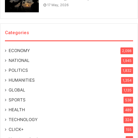
17 May, 2026
Categories
ECONOMY
2,098
NATIONAL
1,945
POLITICS
1,832
HUMANITIES
1,354
GLOBAL
1,135
SPORTS
538
HEALTH
489
TECHNOLOGY
324
CLICK+
155