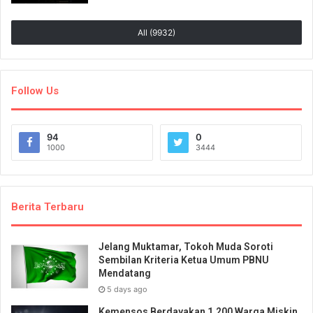
All (9932)
Follow Us
94
0
1000
3444
Berita Terbaru
Jelang Muktamar, Tokoh Muda Soroti
Sembilan Kriteria Ketua Umum PBNU
Mendatang
5 days ago
Kemensos Berdayakan 1.200 Warga Miskin