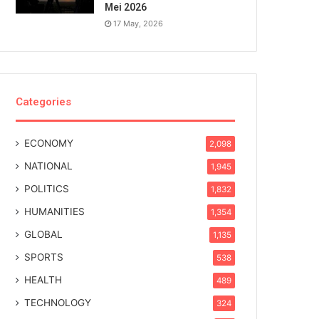
Mei 2026
17 May, 2026
Categories
ECONOMY
2,098
NATIONAL
1,945
POLITICS
1,832
HUMANITIES
1,354
GLOBAL
1,135
SPORTS
538
HEALTH
489
TECHNOLOGY
324