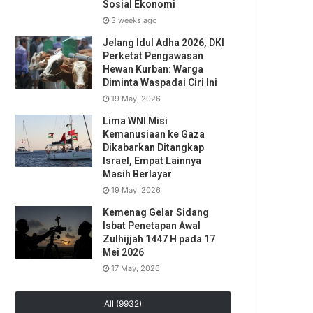
Sosial Ekonomi
3 weeks ago
Jelang Idul Adha 2026, DKI
Perketat Pengawasan
Hewan Kurban: Warga
Diminta Waspadai Ciri Ini
19 May, 2026
Lima WNI Misi
Kemanusiaan ke Gaza
Dikabarkan Ditangkap
Israel, Empat Lainnya
Masih Berlayar
19 May, 2026
Kemenag Gelar Sidang
Isbat Penetapan Awal
Zulhijjah 1447 H pada 17
Mei 2026
17 May, 2026
All (9932)