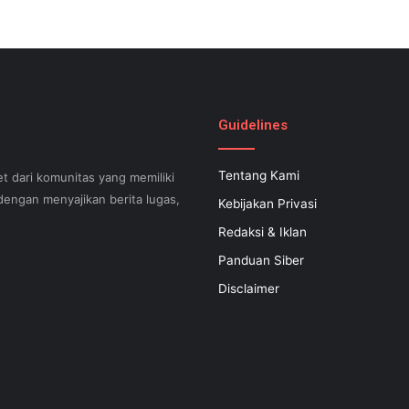
Guidelines
Tentang Kami
t dari komunitas yang memiliki
engan menyajikan berita lugas,
Kebijakan Privasi
Redaksi & Iklan
Panduan Siber
can help your small business
Disclaimer
 successful now for years to
 search engine optimization.
s difficult to know what your
apable of executing what is
 inexpensive SEO regular plan
at is certainly filled with a