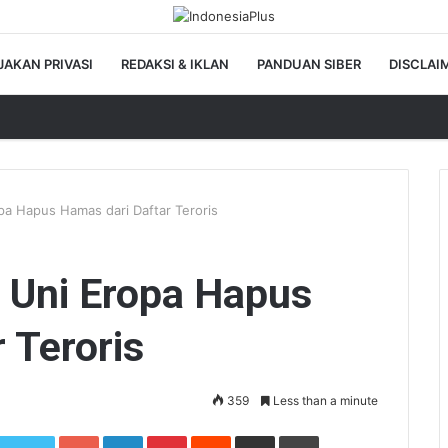
JAKAN PRIVASI
REDAKSI & IKLAN
PANDUAN SIBER
DISCLAI
pa Hapus Hamas dari Daftar Teroris
i Uni Eropa Hapus
 Teroris
359
Less than a minute
Google+
LinkedIn
Pinterest
Reddit
Share via Email
Print