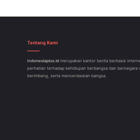
Tentang Kami
Indonesiaplus.id
merupakan kantor berita berbasis interne
perhatian terhadap kehidupan berbangsa dan bernegara d
berimbang, serta mencerdaskan bangsa.
SEO lessons in Austin and its particular outlying regions 
stand out exam gst from the opposition and ensure being
come. This implies a sophisticated using SEO, or possibly
Since the artwork of WEBSITE SEO is always adjusting, it'
internet-site needs aid exam 500-551 and who might be c
important. Midas Web WEB OPTIMIZATION - Midas offers a
incuding an wholehearted money-back guarantee. A page th