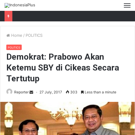
M
Home
/
POLITICS
POLITICS
Demokrat: Prabowo Akan
Ketemu SBY di Cikeas Secara
Tertutup
Reporter
27 July, 2017
303
Less than a minute