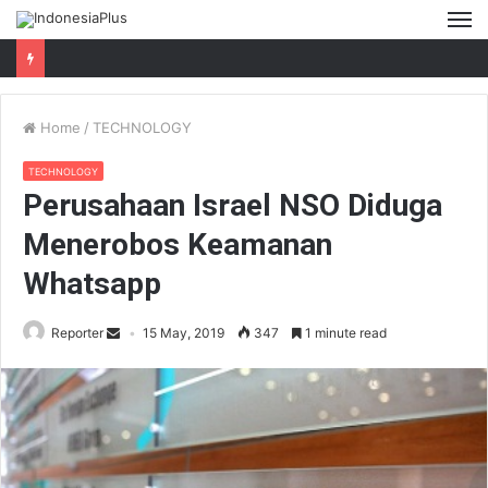
M
Home
/
TECHNOLOGY
TECHNOLOGY
Perusahaan Israel NSO Diduga
Menerobos Keamanan
Whatsapp
Reporter
15 May, 2019
347
1 minute read