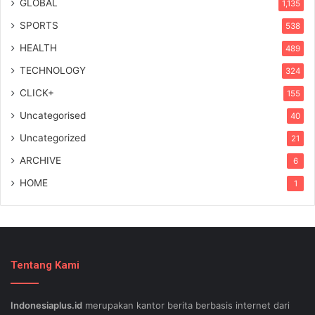
GLOBAL
1,135
SPORTS
538
HEALTH
489
TECHNOLOGY
324
CLICK+
155
Uncategorised
40
Uncategorized
21
ARCHIVE
6
HOME
1
Tentang Kami
Indonesiaplus.id
merupakan kantor berita berbasis internet dari