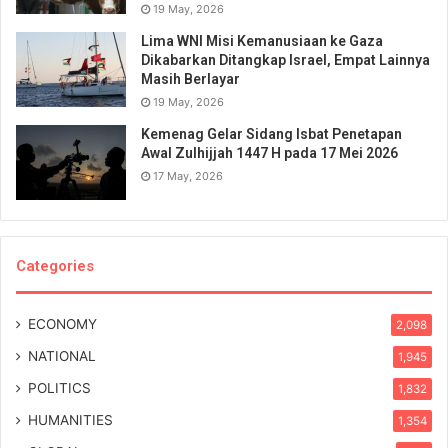
19 May, 2026
Lima WNI Misi Kemanusiaan ke Gaza
Dikabarkan Ditangkap Israel, Empat Lainnya
Masih Berlayar
19 May, 2026
Kemenag Gelar Sidang Isbat Penetapan
Awal Zulhijjah 1447 H pada 17 Mei 2026
17 May, 2026
Categories
ECONOMY
2,098
NATIONAL
1,945
POLITICS
1,832
HUMANITIES
1,354