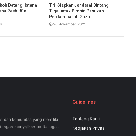
koh Datangi Istana
TNI Siapkan Jenderal Bintang
ana Reshuffle
Tiga untuk Pimpin Pasukan
Perdamaian di Gaza
26
26 November, 2025
Guidelines
Tentang Kami
t dari komunitas yang memiliki
engan menyajikan berita lugas,
Kebijakan Privasi