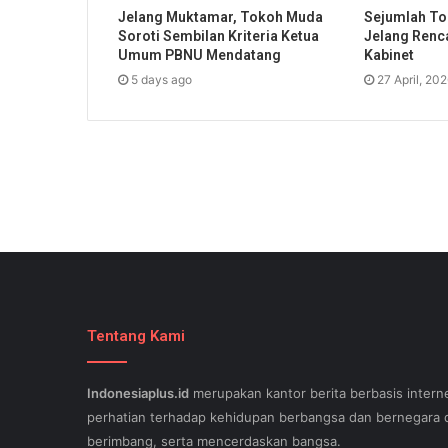
Jelang Muktamar, Tokoh Muda
Sejumlah To
Soroti Sembilan Kriteria Ketua
Jelang Renc
Umum PBNU Mendatang
Kabinet
5 days ago
27 April, 20
Tentang Kami
Indonesiaplus.id
merupakan kantor berita berbasis interne
perhatian terhadap kehidupan berbangsa dan bernegara d
berimbang, serta mencerdaskan bangsa.