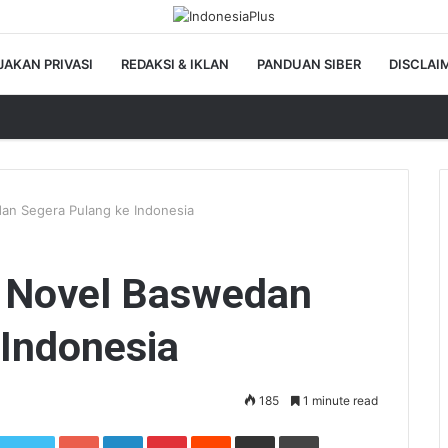
JAKAN PRIVASI
REDAKSI & IKLAN
PANDUAN SIBER
DISCLAI
an Segera Pulang ke Indonesia
, Novel Baswedan
 Indonesia
185
1 minute read
Google+
LinkedIn
Pinterest
Reddit
Share via Email
Print