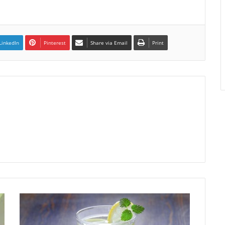
LinkedIn
Pinterest
Share via Email
Print