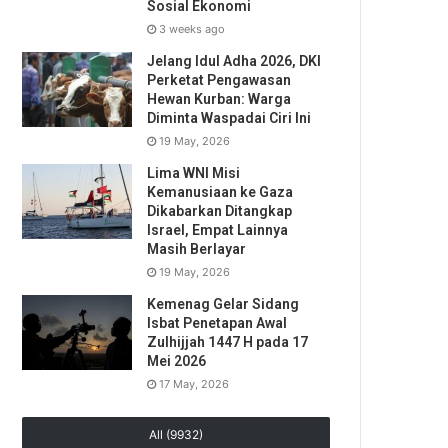
Sosial Ekonomi
3 weeks ago
Jelang Idul Adha 2026, DKI
Perketat Pengawasan
Hewan Kurban: Warga
Diminta Waspadai Ciri Ini
19 May, 2026
Lima WNI Misi
Kemanusiaan ke Gaza
Dikabarkan Ditangkap
Israel, Empat Lainnya
Masih Berlayar
19 May, 2026
Kemenag Gelar Sidang
Isbat Penetapan Awal
Zulhijjah 1447 H pada 17
Mei 2026
17 May, 2026
All (9932)