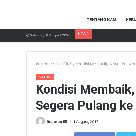
TENTANG KAMI
KEBI
NEWS
Saturday, 8 August 2026
Home
/
POLITICS
/
Kondisi Membaik, Novel Baswed
POLITICS
Kondisi Membaik
Segera Pulang ke
Reporter
1 August, 2017