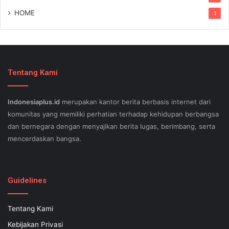
HOME
1
Tentang Kami
Indonesiaplus.id
merupakan kantor berita berbasis internet dari
komunitas yang memiliki perhatian terhadap kehidupan berbangsa
dan bernegara dengan menyajikan berita lugas, berimbang, serta
mencerdaskan bangsa.
SEO lessons in Austin and its particular outlying regions can help
your small business stand out exam gst from the opposition and
Guidelines
ensure being successful now for years to come. This implies a
sophisticated using SEO, or possibly search engine optimization.
Tentang Kami
Since the artwork of WEBSITE SEO is always adjusting, it's difficult
Kebijakan Privasi
to know what your internet-site needs aid exam 500-551 and who