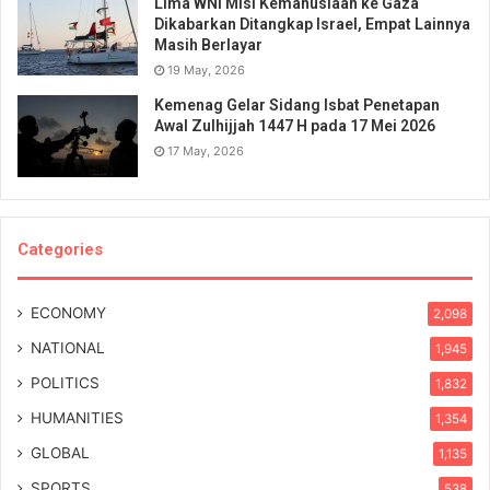
Lima WNI Misi Kemanusiaan ke Gaza
Dikabarkan Ditangkap Israel, Empat Lainnya
Masih Berlayar
19 May, 2026
Kemenag Gelar Sidang Isbat Penetapan
Awal Zulhijjah 1447 H pada 17 Mei 2026
17 May, 2026
Categories
ECONOMY
2,098
NATIONAL
1,945
POLITICS
1,832
HUMANITIES
1,354
GLOBAL
1,135
SPORTS
538