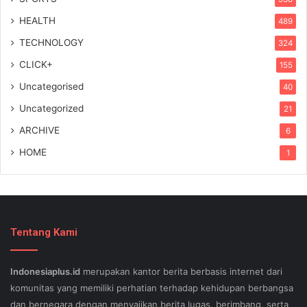
HEALTH
489
TECHNOLOGY
324
CLICK+
155
Uncategorised
40
Uncategorized
21
ARCHIVE
6
HOME
1
Tentang Kami
Indonesiaplus.id
merupakan kantor berita berbasis internet dari
komunitas yang memiliki perhatian terhadap kehidupan berbangsa
dan bernegara dengan menyajikan berita lugas, berimbang, serta