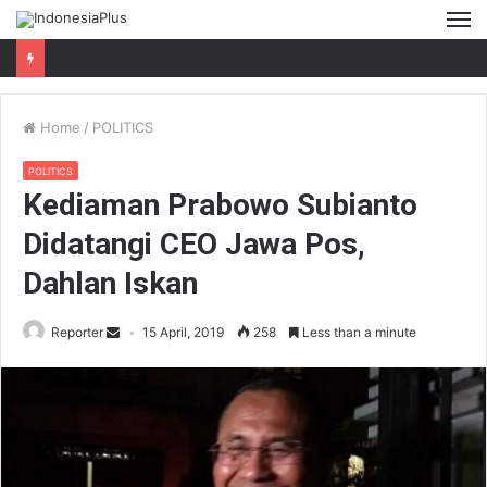
M
Home
/
POLITICS
POLITICS
Kediaman Prabowo Subianto
Didatangi CEO Jawa Pos,
Dahlan Iskan
Reporter
15 April, 2019
258
Less than a minute