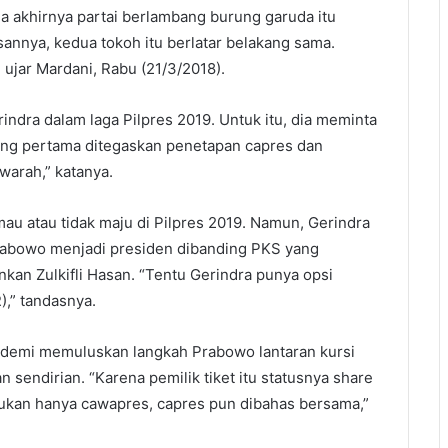
la akhirnya partai berlambang burung garuda itu
annya, kedua tokoh itu berlatar belakang sama.
” ujar Mardani, Rabu (21/3/2018).
indra dalam laga Pilpres 2019. Untuk itu, dia meminta
ing pertama ditegaskan penetapan capres dan
arah,” katanya.
 atau tidak maju di Pilpres 2019. Namun, Gerindra
rabowo menjadi presiden dibanding PKS yang
an Zulkifli Hasan. “Tentu Gerindra punya opsi
),” tandasnya.
i demi memuluskan langkah Prabowo lantaran kursi
an sendirian. “Karena pemilik tiket itu statusnya share
i bukan hanya cawapres, capres pun dibahas bersama,”