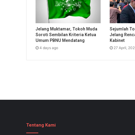
Jelang Muktamar, Tokoh Muda
Sejumlah To
Soroti Sembilan Kriteria Ketua
Jelang Renc
Umum PBNU Mendatang
Kabinet
4 days ago
27 April, 20
Tentang Kami