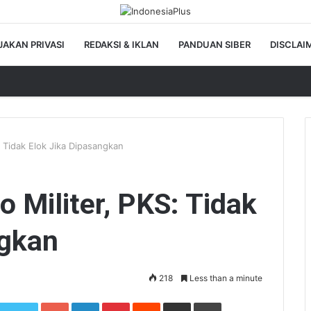
JAKAN PRIVASI
REDAKSI & IKLAN
PANDUAN SIBER
DISCLAI
 Tidak Elok Jika Dipasangkan
 Militer, PKS: Tidak
ngkan
218
Less than a minute
Google+
LinkedIn
Pinterest
Reddit
Share via Email
Print