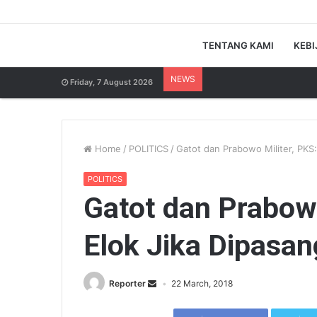
TENTANG KAMI
KEBI
NEWS
Friday, 7 August 2026
Home
/
POLITICS
/
Gatot dan Prabowo Militer, PKS:
POLITICS
Gatot dan Prabowo
Elok Jika Dipasa
Reporter
22 March, 2018