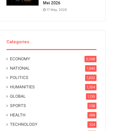
Mei 2026
17 May, 2026
Categories
ECONOMY
2,098
NATIONAL
1,945
POLITICS
1,832
HUMANITIES
1,354
GLOBAL
1,135
SPORTS
538
HEALTH
489
TECHNOLOGY
324