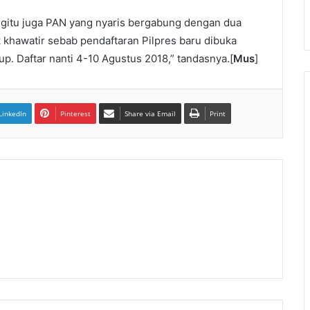
gitu juga PAN yang nyaris bergabung dengan dua
k khawatir sebab pendaftaran Pilpres baru dibuka
. Daftar nanti 4-10 Agustus 2018,” tandasnya.[
Mus
]
LinkedIn
Pinterest
Share via Email
Print