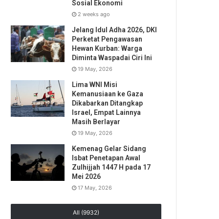
Sosial Ekonomi
2 weeks ago
Jelang Idul Adha 2026, DKI
Perketat Pengawasan
Hewan Kurban: Warga
Diminta Waspadai Ciri Ini
19 May, 2026
Lima WNI Misi
Kemanusiaan ke Gaza
Dikabarkan Ditangkap
Israel, Empat Lainnya
Masih Berlayar
19 May, 2026
Kemenag Gelar Sidang
Isbat Penetapan Awal
Zulhijjah 1447 H pada 17
Mei 2026
17 May, 2026
All (9932)