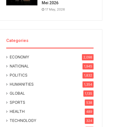
Mei 2026
17 May, 2026
Categories
ECONOMY
2,098
NATIONAL
1,945
POLITICS
1,832
HUMANITIES
1,354
GLOBAL
1,135
SPORTS
538
HEALTH
489
TECHNOLOGY
324