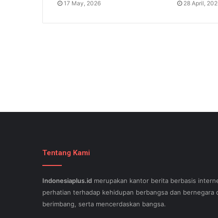
17 May, 2026
28 April, 20
Tentang Kami
Indonesiaplus.id
merupakan kantor berita berbasis interne
perhatian terhadap kehidupan berbangsa dan bernegara d
berimbang, serta mencerdaskan bangsa.