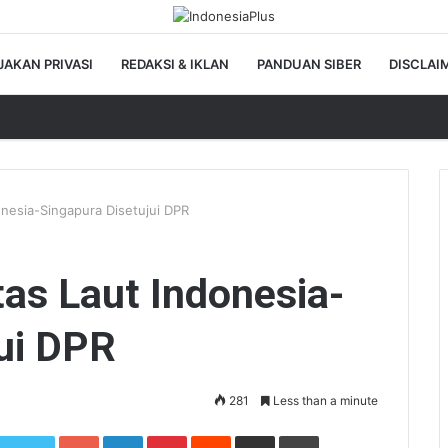
JAKAN PRIVASI
REDAKSI & IKLAN
PANDUAN SIBER
DISCLAI
nesia-Singapura Disetujui DPR
as Laut Indonesia-
ui DPR
281
Less than a minute
Google+
LinkedIn
Pinterest
Reddit
Share via Email
Print