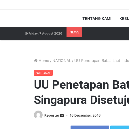
TENTANG KAMI
KEBI
NEWS
Friday, 7 August 2026
Home
/
NATIONAL
/
UU Penetapan Batas Laut Indo
NATIONAL
UU Penetapan Bat
Singapura Disetuj
Reporter
16 December, 2016