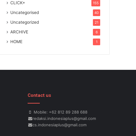
CLICK+
155
Uncategorised
40
Uncategorized
21
ARCHIVE
6
HOME
1
Contact us
Mobile: +62 812 89 288 688
redaksi.indonesiaplus@gmail.com
cs.indonesiaplus@gmail.com