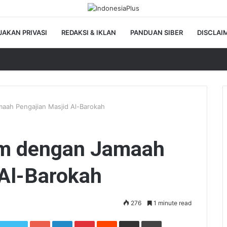
JAKAN PRIVASI
REDAKSI & IKLAN
PANDUAN SIBER
DISCLAI
maah Pengajian Masjid Al-Barokah
him dengan Jamaah
 Al-Barokah
276
1 minute read
Google+
LinkedIn
Pinterest
Reddit
Share via Email
Print