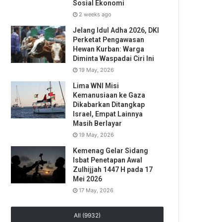
Sosial Ekonomi
2 weeks ago
Jelang Idul Adha 2026, DKI
Perketat Pengawasan
Hewan Kurban: Warga
Diminta Waspadai Ciri Ini
19 May, 2026
Lima WNI Misi
Kemanusiaan ke Gaza
Dikabarkan Ditangkap
Israel, Empat Lainnya
Masih Berlayar
19 May, 2026
Kemenag Gelar Sidang
Isbat Penetapan Awal
Zulhijjah 1447 H pada 17
Mei 2026
17 May, 2026
All (9932)