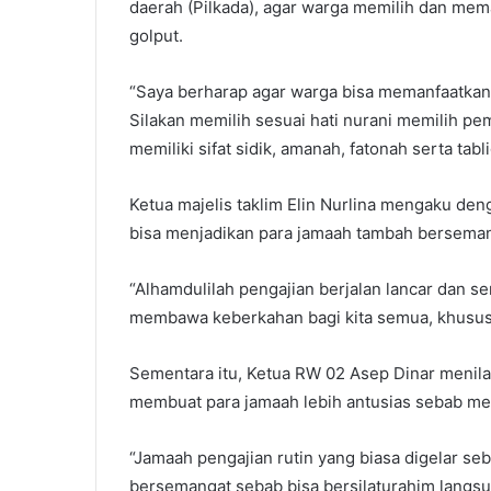
daerah (Pilkada), agar warga memilih dan mem
golput.
“Saya berharap agar warga bisa memanfaatkan
Silakan memilih sesuai hati nurani memilih pe
memiliki sifat sidik, amanah, fatonah serta tabl
Ketua majelis taklim Elin Nurlina mengaku den
bisa menjadikan para jamaah tambah berseman
“Alhamdulilah pengajian berjalan lancar dan sem
membawa keberkahan bagi kita semua, khususny
Sementara itu, Ketua RW 02 Asep Dinar menilai 
membuat para jamaah lebih antusias sebab mer
“Jamaah pengajian rutin yang biasa digelar sebu
bersemangat sebab bisa bersilaturahim langsu