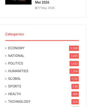
Mei 2026
17 May, 2026
Categories
ECONOMY
2,098
NATIONAL
1,945
POLITICS
1,832
HUMANITIES
1,354
GLOBAL
1,135
SPORTS
538
HEALTH
489
TECHNOLOGY
324