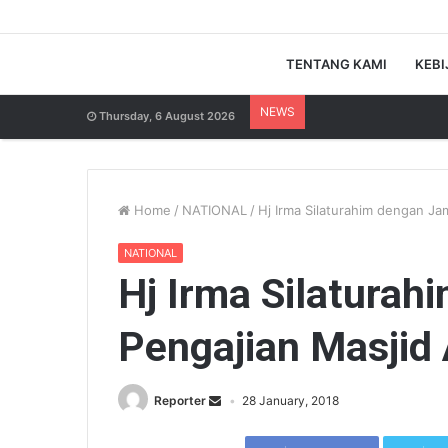
TENTANG KAMI
KEBI
NEWS
Thursday, 6 August 2026
Home
/
NATIONAL
/
Hj Irma Silaturahim dengan Ja
NATIONAL
Hj Irma Silatura
Pengajian Masjid
Reporter
28 January, 2018