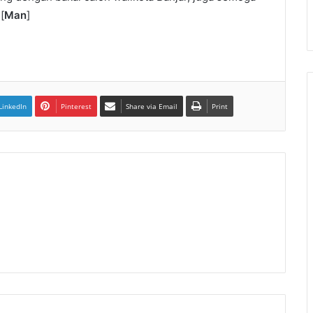
[
Man
]
LinkedIn
Pinterest
Share via Email
Print