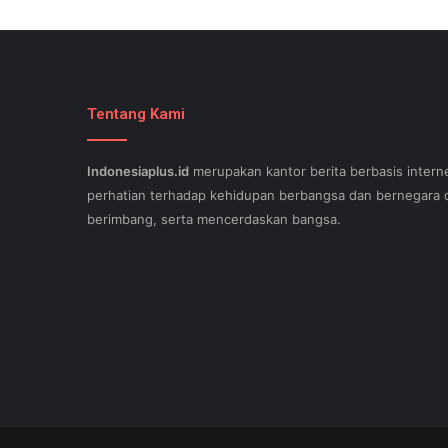
Tentang Kami
Indonesiaplus.id
merupakan kantor berita berbasis interne
perhatian terhadap kehidupan berbangsa dan bernegara d
berimbang, serta mencerdaskan bangsa.
SEO lessons in Austin and its particular outlying regions 
stand out exam gst from the opposition and ensure being
come. This implies a sophisticated using SEO, or possibly
Since the artwork of WEBSITE SEO is always adjusting, it'
internet-site needs aid exam 500-551 and who might be c
important. Midas Web WEB OPTIMIZATION - Midas offers a
incuding an wholehearted money-back guarantee. A page th
crowd of unrelated inbound links that do not get well-orga