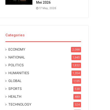
Mei 2026
17 May, 2026
Categories
ECONOMY
2,098
NATIONAL
1,945
POLITICS
1,832
HUMANITIES
1,354
GLOBAL
1,135
SPORTS
538
HEALTH
489
TECHNOLOGY
324