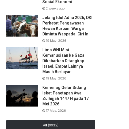
Sosial Ekonomi
2 weeks ago
Jelang Idul Adha 2026, DKI
Perketat Pengawasan
Hewan Kurban: Warga
Diminta Waspadai Ciri Ini
19 May, 2026
Lima WNI Misi
Kemanusiaan ke Gaza
Dikabarkan Ditangkap
Israel, Empat Lainnya
Masih Berlayar
19 May, 2026
Kemenag Gelar Sidang
Isbat Penetapan Awal
Zulhijjah 1447 H pada 17
Mei 2026
17 May, 2026
All (9932)