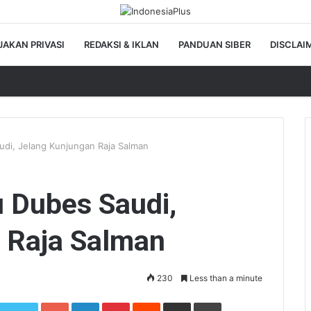
JAKAN PRIVASI
REDAKSI & IKLAN
PANDUAN SIBER
DISCLAI
di, Jelang Kunjungan Raja Salman
 Dubes Saudi,
 Raja Salman
230
Less than a minute
Google+
LinkedIn
Pinterest
Reddit
Share via Email
Print