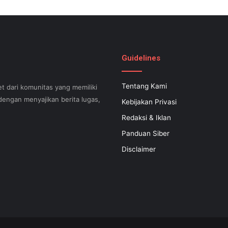
Guidelines
Tentang Kami
t dari komunitas yang memiliki
engan menyajikan berita lugas,
Kebijakan Privasi
Redaksi & Iklan
Panduan Siber
can help your small business
Disclaimer
 successful now for years to
 search engine optimization.
s difficult to know what your
apable of executing what is
 inexpensive SEO regular plan
at is certainly filled with a
nized is actually a link