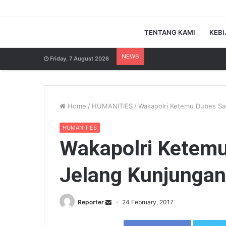
TENTANG KAMI
KEBI
NEWS
Friday, 7 August 2026
Home
/
HUMANITIES
/
Wakapolri Ketemu Dubes Sau
HUMANITIES
Wakapolri Ketemu
Jelang Kunjungan
Reporter
24 February, 2017