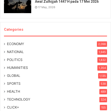
Awal Zulhijjah 1447 H pada 17 Mei 2026
17 May, 2026
Categories
ECONOMY
2,098
NATIONAL
1,945
POLITICS
1,832
HUMANITIES
1,354
GLOBAL
1,135
SPORTS
538
HEALTH
489
TECHNOLOGY
324
CLICK+
155