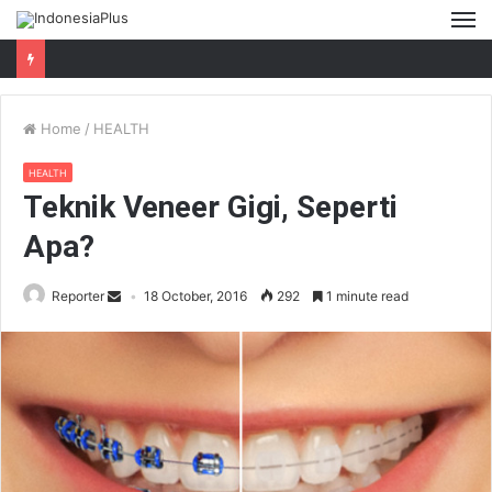
M
Home
/
HEALTH
HEALTH
Teknik Veneer Gigi, Seperti
Apa?
Reporter
18 October, 2016
292
1 minute read