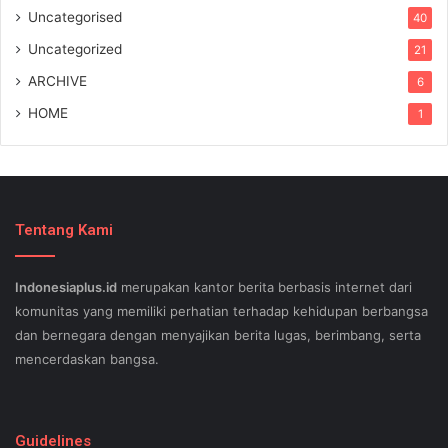
Uncategorised
40
Uncategorized
21
ARCHIVE
6
HOME
1
Tentang Kami
Indonesiaplus.id
merupakan kantor berita berbasis internet dari
komunitas yang memiliki perhatian terhadap kehidupan berbangsa
dan bernegara dengan menyajikan berita lugas, berimbang, serta
mencerdaskan bangsa.
SEO lessons in Austin and its particular outlying regions can help
your small business stand out exam gst from the opposition and
Guidelines