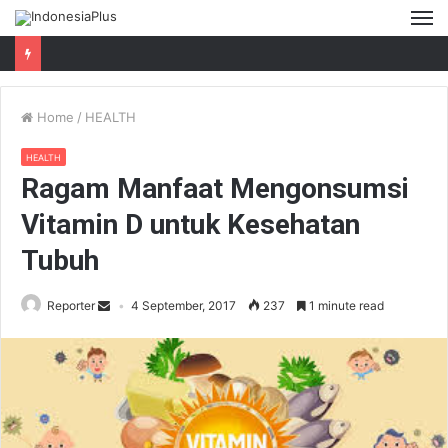
M
Home
/
HEALTH
HEALTH
Ragam Manfaat Mengonsumsi
Vitamin D untuk Kesehatan
Tubuh
Reporter
4 September, 2017
237
1 minute read