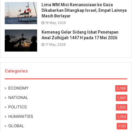
Lima WNI Misi Kemanusiaan ke Gaza
Dikabarkan Ditangkap Israel, Empat Lainnya
Masih Berlayar
19 May, 2026
Kemenag Gelar Sidang Isbat Penetapan
Awal Zulhijjah 1447 H pada 17 Mei 2026
17 May, 2026
Categories
ECONOMY
2,098
NATIONAL
1,945
POLITICS
1,832
HUMANITIES
1,354
GLOBAL
1,135