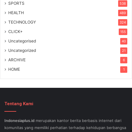
SPORTS
538
HEALTH
489
TECHNOLOGY
324
CLICK+
155
Uncategorised
40
Uncategorized
21
ARCHIVE
6
HOME
1
Tentang Kami
Indonesiaplus.id
merupakan kantor berita berbasis internet dari
komunitas yang memiliki perhatian terhadap kehidupan berbangsa