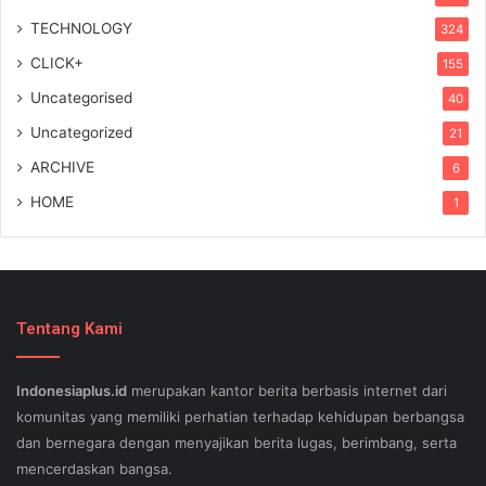
TECHNOLOGY
324
CLICK+
155
Uncategorised
40
Uncategorized
21
ARCHIVE
6
HOME
1
Tentang Kami
Indonesiaplus.id
merupakan kantor berita berbasis internet dari
komunitas yang memiliki perhatian terhadap kehidupan berbangsa
dan bernegara dengan menyajikan berita lugas, berimbang, serta
mencerdaskan bangsa.