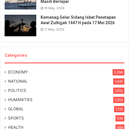
Masih Berlayar
19 May, 2026
Kemenag Gelar Sidang Isbat Penetapan
Awal Zulhijjah 1447 H pada 17 Mei 2026
17 May, 2026
Categories
ECONOMY
2,098
NATIONAL
1,945
POLITICS
1,832
HUMANITIES
1,354
GLOBAL
1,135
SPORTS
538
HEALTH
489