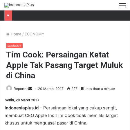
M
Home
/
ECONOMY
ECONOMY
Tim Cook: Persaingan Ketat
Apple Tak Pasang Target Muluk
di China
Reporter
20 March, 2017
227
Less than a minute
Senin, 20 Maret 2017
Indonesiaplus.id
– Persaingan lokal yang cukup sengit,
membuat CEO Apple Inc Tim Cook tidak memiliki target
khusus untuk menguasai pasar di China.