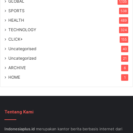
GLOBAL
1,135
SPORTS
538
HEALTH
489
TECHNOLOGY
324
CLICK+
155
Uncategorised
40
Uncategorized
21
ARCHIVE
6
HOME
1
Tentang Kami
Indonesiaplus.id
merupakan kantor berita berbasis internet dari