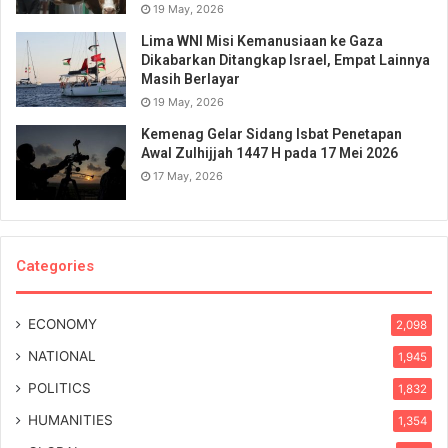
19 May, 2026
Lima WNI Misi Kemanusiaan ke Gaza
Dikabarkan Ditangkap Israel, Empat Lainnya
Masih Berlayar
19 May, 2026
Kemenag Gelar Sidang Isbat Penetapan
Awal Zulhijjah 1447 H pada 17 Mei 2026
17 May, 2026
Categories
ECONOMY
2,098
NATIONAL
1,945
POLITICS
1,832
HUMANITIES
1,354