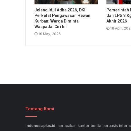
Jelang Idul Adha 2026, DKI
Pemerintah 
Perketat Pengawasan Hewan
dan LPG 3 K
Kurban: Warga Diminta
Akhir 2026
Waspadai Ciri Ini
18 April, 202
19 May, 2026
Tentang Kami
Indonesiaplus.id
merupakan kantor berita berbasis interne