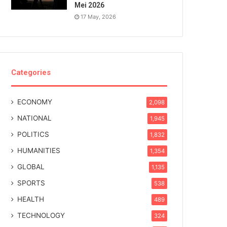
Mei 2026
17 May, 2026
Categories
ECONOMY
2,098
NATIONAL
1,945
POLITICS
1,832
HUMANITIES
1,354
GLOBAL
1,135
SPORTS
538
HEALTH
489
TECHNOLOGY
324