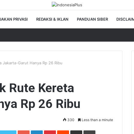
JAKAN PRIVASI
REDAKSI & IKLAN
PANDUAN SIBER
DISCLAI
ta Jakarta-Garut Hanya Rp 26 Ribu
uk Rute Kereta
nya Rp 26 Ribu
330
Less than a minute
Google+
LinkedIn
Pinterest
Reddit
Share via Email
Print