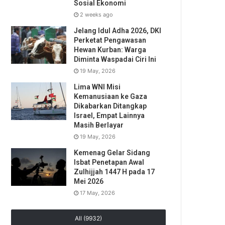
Sosial Ekonomi
2 weeks ago
Jelang Idul Adha 2026, DKI
Perketat Pengawasan
Hewan Kurban: Warga
Diminta Waspadai Ciri Ini
19 May, 2026
Lima WNI Misi
Kemanusiaan ke Gaza
Dikabarkan Ditangkap
Israel, Empat Lainnya
Masih Berlayar
19 May, 2026
Kemenag Gelar Sidang
Isbat Penetapan Awal
Zulhijjah 1447 H pada 17
Mei 2026
17 May, 2026
All (9932)