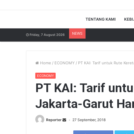
TENTANG KAMI
KEBI
NEWS
Friday, 7 August 2026
Home
/
ECONOMY
/
PT KAI: Tarif untuk Rute Kere
ECONOMY
PT KAI: Tarif unt
Jakarta-Garut Ha
Reporter
27 September, 2018