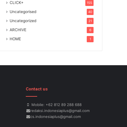
CLICK+
155
Uncategorised
40
Uncategorized
21
ARCHIVE
6
HOME
1
Contact us
Mobile: +62 812 89 288 688
redaksi.indonesiaplus@gmail.com
cs.indonesiaplus@gmail.com