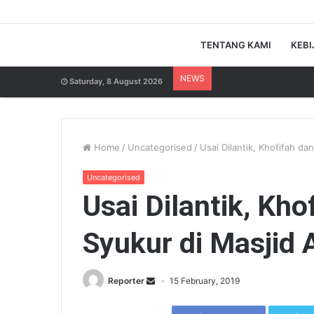
TENTANG KAMI
KEBI
NEWS
Saturday, 8 August 2026
Home
/
Uncategorised
/
Usai Dilantik, Khofifah da
Uncategorised
Usai Dilantik, Kho
Syukur di Masjid 
Reporter
15 February, 2019