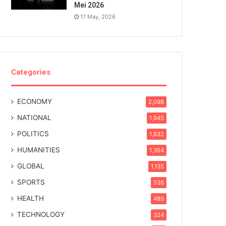
Mei 2026
17 May, 2026
Categories
ECONOMY
2,098
NATIONAL
1,945
POLITICS
1,832
HUMANITIES
1,354
GLOBAL
1,135
SPORTS
538
HEALTH
489
TECHNOLOGY
324