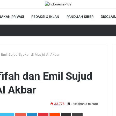
JAKAN PRIVASI
REDAKSI & IKLAN
PANDUAN SIBER
DISCLAI
n Emil Sujud Syukur di Masjid Al Akbar
fifah dan Emil Sujud
Al Akbar
33,776
Less than a minute
Google+
LinkedIn
Pinterest
Reddit
Share via Email
Print