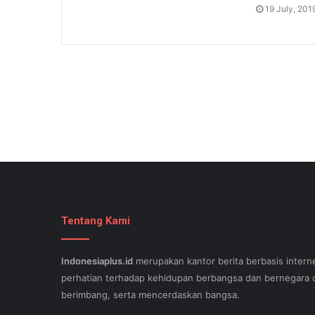
19 July, 201
Tentang Kami
Indonesiaplus.id
merupakan kantor berita berbasis interne
perhatian terhadap kehidupan berbangsa dan bernegara d
berimbang, serta mencerdaskan bangsa.