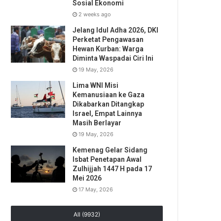
Sosial Ekonomi
2 weeks ago
Jelang Idul Adha 2026, DKI
Perketat Pengawasan
Hewan Kurban: Warga
Diminta Waspadai Ciri Ini
19 May, 2026
Lima WNI Misi
Kemanusiaan ke Gaza
Dikabarkan Ditangkap
Israel, Empat Lainnya
Masih Berlayar
19 May, 2026
Kemenag Gelar Sidang
Isbat Penetapan Awal
Zulhijjah 1447 H pada 17
Mei 2026
17 May, 2026
All (9932)