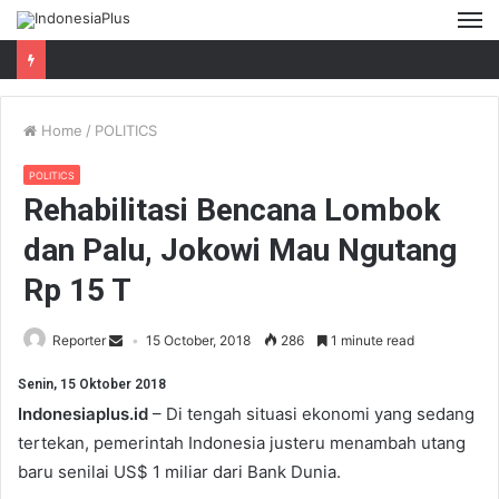
M
Home
/
POLITICS
POLITICS
Rehabilitasi Bencana Lombok
dan Palu, Jokowi Mau Ngutang
Rp 15 T
Reporter
15 October, 2018
286
1 minute read
Senin, 15 Oktober 2018
Indonesiaplus.id
– Di tengah situasi ekonomi yang sedang
tertekan, pemerintah Indonesia justeru menambah utang
baru senilai US$ 1 miliar dari Bank Dunia.