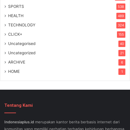
SPORTS
538
HEALTH
489
TECHNOLOGY
324
CLICK+
155
Uncategorised
40
Uncategorized
21
ARCHIVE
6
HOME
1
Tentang Kami
Indonesiaplus.id
merupakan kantor berita berbasis internet dari
komunitas yang memiliki perhatian terhadap kehidupan berbangsa