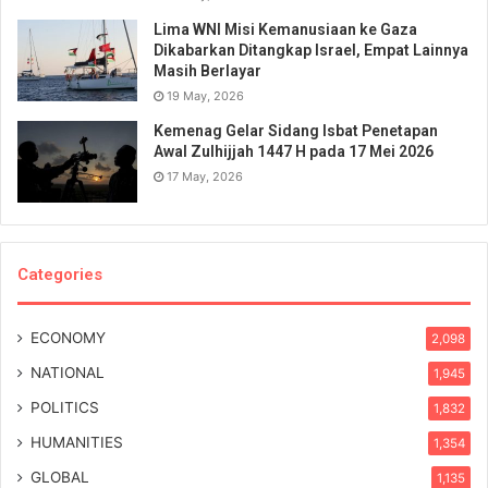
Lima WNI Misi Kemanusiaan ke Gaza
Dikabarkan Ditangkap Israel, Empat Lainnya
Masih Berlayar
19 May, 2026
Kemenag Gelar Sidang Isbat Penetapan
Awal Zulhijjah 1447 H pada 17 Mei 2026
17 May, 2026
Categories
ECONOMY
2,098
NATIONAL
1,945
POLITICS
1,832
HUMANITIES
1,354
GLOBAL
1,135